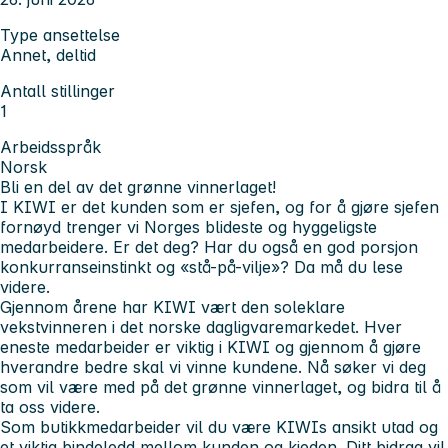
Type ansettelse
Annet, deltid
Antall stillinger
1
Arbeidsspråk
Norsk
Bli en del av det grønne vinnerlaget!
I KIWI er det kunden som er sjefen, og for å gjøre sjefen
fornøyd trenger vi Norges blideste og hyggeligste
medarbeidere. Er det deg? Har du også en god porsjon
konkurranseinstinkt og «stå-på-vilje»? Da må du lese
videre.
Gjennom årene har KIWI vært den soleklare
vekstvinneren i det norske dagligvaremarkedet. Hver
eneste medarbeider er viktig i KIWI og gjennom å gjøre
hverandre bedre skal vi vinne kundene. Nå søker vi deg
som vil være med på det grønne vinnerlaget, og bidra til å
ta oss videre.
Som butikkmedarbeider vil du være KIWIs ansikt utad og
et viktig bindeledd mellom kunden og kjeden. Ditt bidrag vil