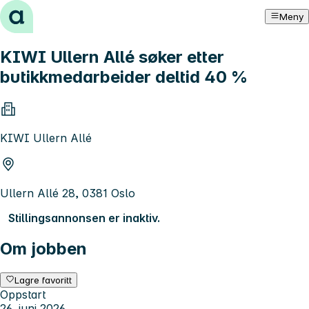
Hopp til innhold
Meny
KIWI Ullern Allé søker etter
butikkmedarbeider deltid 40 %
KIWI Ullern Allé
Ullern Allé 28, 0381 Oslo
Stillingsannonsen er inaktiv.
Om jobben
Lagre favoritt
Oppstart
26. juni 2026