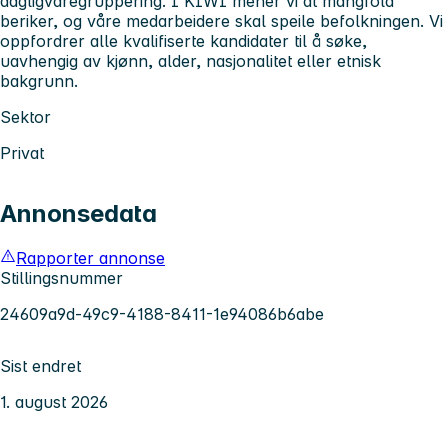
dagligvaregruppering. I KIWI mener vi at mangfold
beriker, og våre medarbeidere skal speile befolkningen. Vi
oppfordrer alle kvalifiserte kandidater til å søke,
uavhengig av kjønn, alder, nasjonalitet eller etnisk
bakgrunn.
Sektor
Privat
Annonsedata
Rapporter annonse
Stillingsnummer
24609a9d-49c9-4188-8411-1e94086b6abe
Sist endret
1. august 2026