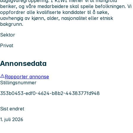
dagligvaregruppering. I KIWI mener vi at mangfold
beriker, og våre medarbeidere skal speile befolkningen. Vi
oppfordrer alle kvalifiserte kandidater til å søke,
uavhengig av kjønn, alder, nasjonalitet eller etnisk
bakgrunn.
Sektor
Privat
Annonsedata
Rapporter annonse
Stillingsnummer
353b0453-edf0-4624-b8b2-4438377fd948
Sist endret
1. juli 2026