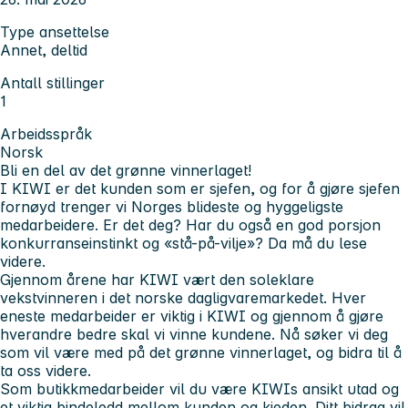
Type ansettelse
Annet, deltid
Antall stillinger
1
Arbeidsspråk
Norsk
Bli en del av det grønne vinnerlaget!
I KIWI er det kunden som er sjefen, og for å gjøre sjefen
fornøyd trenger vi Norges blideste og hyggeligste
medarbeidere. Er det deg? Har du også en god porsjon
konkurranseinstinkt og «stå-på-vilje»? Da må du lese
videre.
Gjennom årene har KIWI vært den soleklare
vekstvinneren i det norske dagligvaremarkedet. Hver
eneste medarbeider er viktig i KIWI og gjennom å gjøre
hverandre bedre skal vi vinne kundene. Nå søker vi deg
som vil være med på det grønne vinnerlaget, og bidra til å
ta oss videre.
Som butikkmedarbeider vil du være KIWIs ansikt utad og
et viktig bindeledd mellom kunden og kjeden. Ditt bidrag vil