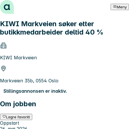
Hopp til innhold
Meny
KIWI Markveien søker etter
butikkmedarbeider deltid 40 %
KIWI Markveien
Markveien 35b, 0554 Oslo
Stillingsannonsen er inaktiv.
Om jobben
Lagre favoritt
Oppstart
26. mai 2026