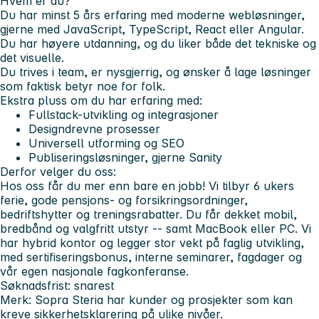
Hvem er du?
Du har minst 5 års erfaring med moderne webløsninger,
gjerne med JavaScript, TypeScript, React eller Angular.
Du har høyere utdanning, og du liker både det tekniske og
det visuelle.
Du trives i team, er nysgjerrig, og ønsker å lage løsninger
som faktisk betyr noe for folk.
Ekstra pluss om du har erfaring med:
Fullstack-utvikling og integrasjoner
Designdrevne prosesser
Universell utforming og SEO
Publiseringsløsninger, gjerne Sanity
Derfor velger du oss:
Hos oss får du mer enn bare en jobb! Vi tilbyr 6 ukers
ferie, gode pensjons- og forsikringsordninger,
bedriftshytter og treningsrabatter. Du får dekket mobil,
bredbånd og valgfritt utstyr -- samt MacBook eller PC. Vi
har hybrid kontor og legger stor vekt på faglig utvikling,
med sertifiseringsbonus, interne seminarer, fagdager og
vår egen nasjonale fagkonferanse.
Søknadsfrist: snarest
Merk
: Sopra Steria har kunder og prosjekter som kan
kreve sikkerhetsklarering på ulike nivåer.