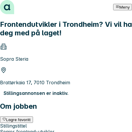
Hopp til innhold
Meny
Frontendutvikler i Trondheim? Vi vil ha
deg med på laget!
Sopra Steria
Brattørkaia 17, 7010 Trondheim
Stillingsannonsen er inaktiv.
Om jobben
Lagre favoritt
Stillingstittel
Senior frontend-utvikler