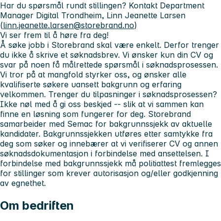
Har du spørsmål rundt stillingen? Kontakt Department
Manager Digital Trondheim, Linn Jeanette Larsen
(
linn.jeanette.larsen@storebrand.no
)
Vi ser frem til å høre fra deg!
Å søke jobb i Storebrand skal være enkelt. Derfor trenger
du ikke å skrive et søknadsbrev. Vi ønsker kun din CV og
svar på noen få målrettede spørsmål i søknadsprosessen.
Vi tror på at mangfold styrker oss, og ønsker alle
kvalifiserte søkere uansett bakgrunn og erfaring
velkommen. Trenger du tilpasninger i søknadsprosessen?
Ikke nøl med å gi oss beskjed -- slik at vi sammen kan
finne en løsning som fungerer for deg.
Storebrand
samarbeider med Semac for bakgrunnssjekk av aktuelle
kandidater. Bakgrunnssjekken utføres etter samtykke fra
deg som søker og innebærer at vi verifiserer CV og annen
søknadsdokumentasjon i forbindelse med ansettelsen. I
forbindelse med bakgrunnssjekk må politiattest fremlegges
for stillinger som krever autorisasjon og/eller godkjenning
av egnethet.
Om bedriften