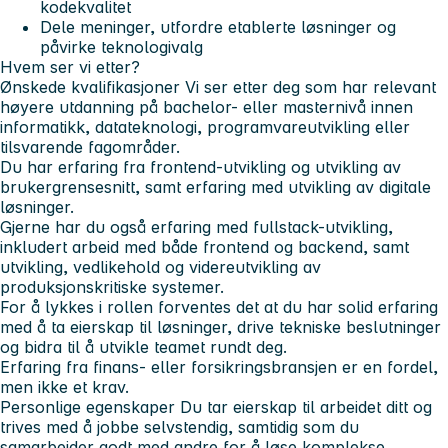
kodekvalitet
Dele meninger, utfordre etablerte løsninger og
påvirke teknologivalg
Hvem ser vi etter?
Ønskede kvalifikasjoner
Vi ser etter deg som har relevant
høyere utdanning på bachelor- eller masternivå innen
informatikk, datateknologi, programvareutvikling eller
tilsvarende fagområder.
Du har erfaring fra frontend-utvikling og utvikling av
brukergrensesnitt, samt erfaring med utvikling av digitale
løsninger.
Gjerne har du også erfaring med fullstack-utvikling,
inkludert arbeid med både frontend og backend, samt
utvikling, vedlikehold og videreutvikling av
produksjonskritiske systemer.
For å lykkes i rollen forventes det at du har solid erfaring
med å ta eierskap til løsninger, drive tekniske beslutninger
og bidra til å utvikle teamet rundt deg.
Erfaring fra finans- eller forsikringsbransjen er en fordel,
men ikke et krav.
Personlige egenskaper
Du tar eierskap til arbeidet ditt og
trives med å jobbe selvstendig, samtidig som du
samarbeider godt med andre for å løse komplekse