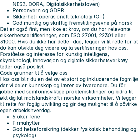
NIS2, DORA, Digitalsikkerhetsloven)
Personvern og GDPR
Sikkerhet i operasjonell teknologi (OT)
God muntlig og skriftlig fremstillingsevne på norsk
Det er også fint, men ikke et krav, om du har relevante
sikkerhetssertifiseringer, som ISO 27001, 22301 eller
31000. Hvis du ikke har dette i dag, legger vi til rette for at
du kan utvikle deg videre og ta sertifiseringer hos oss.
Forståelse og interesse for kunstig intelligens,
skyteknologi, innovasjon og digitale sikkerhetsverktøy
teller også positivt.
Gode grunner til å velge oss
Hos oss blir du en del av et stort og inkluderende fagmiljø
der vi deler kunnskap og lærer av hverandre. Du får
jobbe med samfunnsviktige problemstillinger og bidra til
økt digital motstandskraft i norske virksomheter. Vi legger
til rette for faglig utvikling og gir deg mulighet til å påvirke
egen arbeidshverdag.
6 uker ferie
Firmahytter
God helseforsikring (dekker fysikalsk behandling og
psykolog)