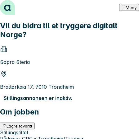
Hopp til innhold
Meny
Vil du bidra til et tryggere digitalt
Norge?
Sopra Steria
Brattørkaia 17, 7010 Trondheim
Stillingsannonsen er inaktiv.
Om jobben
Lagre favoritt
Stillingstittel
Rådgiver GRC - Trondheim/Tromsø