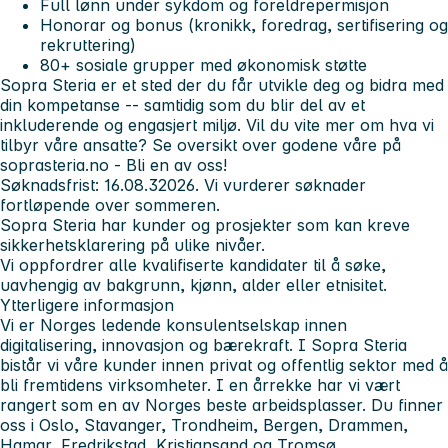
Full lønn under sykdom og foreldrepermisjon
Honorar og bonus (kronikk, foredrag, sertifisering og
rekruttering)
80+ sosiale grupper med økonomisk støtte
Sopra Steria er et sted der du får utvikle deg og bidra med
din kompetanse -- samtidig som du blir del av et
inkluderende og engasjert miljø. Vil du vite mer om hva vi
tilbyr våre ansatte? Se oversikt over godene våre på
soprasteria.no - Bli en av oss!
Søknadsfrist:
16.08.32026. Vi vurderer søknader
fortløpende over sommeren.
Sopra Steria har kunder og prosjekter som kan kreve
sikkerhetsklarering på ulike nivåer.
Vi oppfordrer alle kvalifiserte kandidater til å søke,
uavhengig av bakgrunn, kjønn, alder eller etnisitet.
Ytterligere informasjon
Vi er Norges ledende konsulentselskap innen
digitalisering, innovasjon og bærekraft. I Sopra Steria
bistår vi våre kunder innen privat og offentlig sektor med å
bli fremtidens virksomheter. I en årrekke har vi vært
rangert som en av Norges beste arbeidsplasser. Du finner
oss i Oslo, Stavanger, Trondheim, Bergen, Drammen,
Hamar, Fredrikstad, Kristiansand og Tromsø.