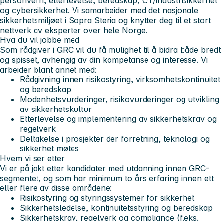
personvern, etterlevelse, beredskap, OT/industrisikkerhet
og cybersikkerhet. Vi samarbeider med det nasjonale
sikkerhetsmiljøet i Sopra Steria og knytter deg til et stort
nettverk av eksperter over hele Norge.
Hva du vil jobbe med
Som rådgiver i GRC vil du få mulighet til å bidra både bredt
og spisset, avhengig av din kompetanse og interesse. Vi
arbeider blant annet med:
Rådgivning innen risikostyring, virksomhetskontinuitet
og beredskap
Modenhetsvurderinger, risikovurderinger og utvikling
av sikkerhetskultur
Etterlevelse og implementering av sikkerhetskrav og
regelverk
Deltakelse i prosjekter der forretning, teknologi og
sikkerhet møtes
Hvem vi ser etter
Vi er på jakt etter kandidater med utdanning innen GRC-
segmentet, og som har minimum to års erfaring innen ett
eller flere av disse områdene:
Risikostyring og styringssystemer for sikkerhet
Sikkerhetsledelse, kontinuitetsstyring og beredskap
Sikkerhetskrav, regelverk og compliance (f.eks.