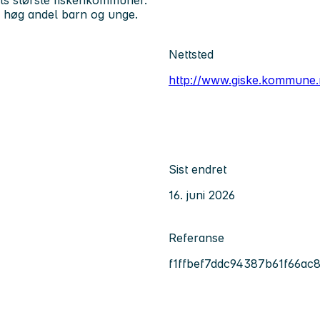
n høg andel barn og unge.
Nettsted
http://www.giske.kommune.
Sist endret
16. juni 2026
Referanse
f1ffbef7ddc94387b61f66ac