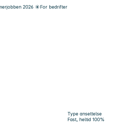
erjobben
2026
☀️
For bedrifter
Type ansettelse
Fast, heltid 100%