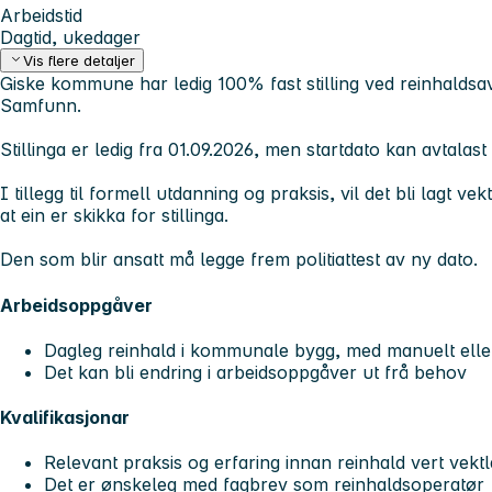
Arbeidstid
Dagtid, ukedager
Vis flere detaljer
Giske kommune har ledig 100% fast stilling ved reinhaldsavd
Samfunn.
Stillinga er ledig fra 01.09.2026, men startdato kan avtalast
I tillegg til formell utdanning og praksis, vil det bli lagt 
at ein er skikka for stillinga.
Den som blir ansatt må legge frem politiattest av ny dato.
Arbeidsoppgåver
Dagleg reinhald i kommunale bygg, med manuelt eller m
Det kan bli endring i arbeidsoppgåver ut frå behov
Kvalifikasjonar
Relevant praksis og erfaring innan reinhald vert vektl
Det er ønskeleg med fagbrev som reinhaldsoperatør