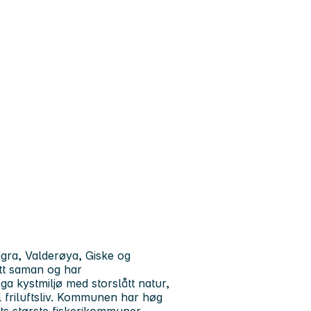
gra, Valderøya, Giske og
tt saman og har
a kystmiljø med storslått natur,
il friluftsliv. Kommunen har høg
ets største fiskerikommuner.