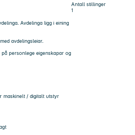
Antall stillinger
1
elinga. Avdelinga ligg i eining
 med avdelingsleiar.
vekt på personlege eigenskapar og
askinelt / digitalt utstyr
agt