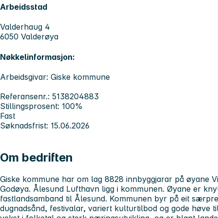
Arbeidsstad
Valderhaug 4
6050 Valderøya
Nøkkelinformasjon:
Arbeidsgivar: Giske kommune
Referansenr.: 5138204883
Stillingsprosent: 100%
Fast
Søknadsfrist: 15.06.2026
Om bedriften
Giske kommune har om lag 8828 innbyggjarar på øyane Vi
Godøya. Ålesund Lufthavn ligg i kommunen. Øyane er kny
fastlandsamband til Ålesund. Kommunen byr på eit særpreg
dugnadsånd, festivalar, variert kulturtilbod og gode høve t
vekst i folketal og sterk næringsutvikling, og er blant land