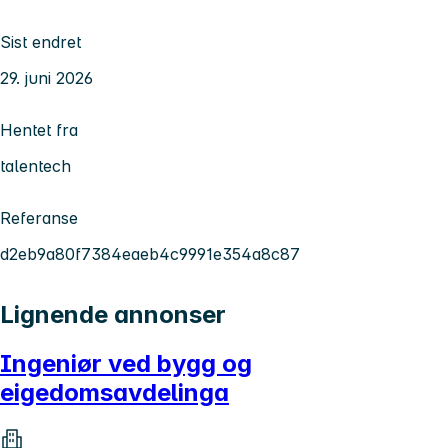
Sist endret
29. juni 2026
Hentet fra
talentech
Referanse
d2eb9a80f7384eaeb4c9991e354a8c87
Lignende annonser
Ingeniør ved bygg og
eigedomsavdelinga