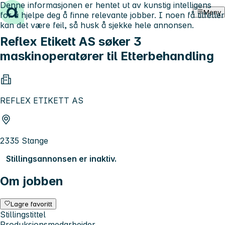
Denne informasjonen er hentet ut av kunstig intelligens
Hopp til innhold
Meny
for å hjelpe deg å finne relevante jobber. I noen få tilfeller
kan det være feil, så husk å sjekke hele annonsen.
Reflex Etikett AS søker 3
maskinoperatører til Etterbehandling
REFLEX ETIKETT AS
2335 Stange
Stillingsannonsen er inaktiv.
Om jobben
Lagre favoritt
Stillingstittel
Produksjonsmedarbeider