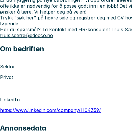
Er du nysgjerrig på nye utfordringer?
Vi oppfordrer interess
ofte ikke er nødvendig for å passe godt inn i en jobb! Det vi
ønsker å lære. Vi hjelper deg på veien!
Trykk "søk her" på høyre side og registrer deg med CV hos
løpende.
Har du spørsmål? Ta kontakt med HR-konsulent Truls Sæt
truls.saetre@adecco.no
Om bedriften
Sektor
Privat
LinkedIn
https://www.linkedin.com/company/1104359/
Annonsedata