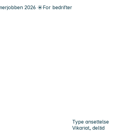
erjobben
2026
☀️
For bedrifter
Type ansettelse
Vikariat, deltid