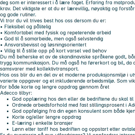
deg som er interessert i å lære faget. Erfaring fra matprod
krav. Det viktigste er at du er lærevillig, nøyaktig og forstå
og gode rutiner.
Vi tror du vil trives best hos oss dersom du er:
• Fleksibel og pålitelig
• Komfortabel med fysisk og repeterende arbeid
• God til å samarbeide, men også selvstendig
• Ansvarsbevisst og løsningsorientert
• Villig til å stille opp på kort varsel ved behov
Du må beherske et av de skandinaviske språkene godt, både 
trygg kommunikasjon. Du må også ha førerkort og bil, da ar
samsvarer med kollektivtransport.
Hos oss blir du en del av et moderne produksjonsmiljø i ut
varierte oppgaver og et inkluderende arbeidsmiljø. Som vikar
for både korte og lengre oppdrag gjennom året
Adecco tilbyr:
God opplæring hos den eller de bedriftene du skal til
Ordnede arbeidsforhold med fast stillingsprosent i A
God oppfølging fra din egen konsulent som både kjen
Korte og/eller lengre oppdrag
E-læring i enkelte bransjer
Lønn etter tariff hos bedriften og oppstart etter avtale