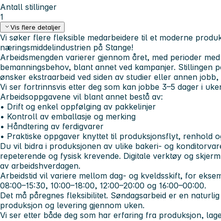
Antall stillinger
1
Vis flere detaljer
Vi søker flere fleksible medarbeidere til et moderne produ
næringsmiddelindustrien på Stange!
Arbeidsmengden varierer gjennom året, med perioder med
bemanningsbehov, blant annet ved kampanjer. Stillingen p
ønsker ekstraarbeid ved siden av studier eller annen jobb,
Vi ser fortrinnsvis etter deg som kan jobbe 3–5 dager i uke
Arbeidsoppgavene vil blant annet bestå av:
• Drift og enkel oppfølging av pakkelinjer
• Kontroll av emballasje og merking
• Håndtering av ferdigvarer
• Praktiske oppgaver knyttet til produksjonsflyt, renhold o
Du vil bidra i produksjonen av ulike bakeri- og konditorva
repeterende og fysisk krevende. Digitale verktøy og skjer
av arbeidshverdagen.
Arbeidstid
vil variere mellom dag- og kveldsskift, for ekse
08:00–15:30, 10:00–18:00, 12:00–20:00 og 16:00–00:00.
Det må påregnes fleksibilitet. Søndagsarbeid er en naturlig 
produksjon og levering gjennom uken.
Vi ser etter både deg som har erfaring fra produksjon, lage