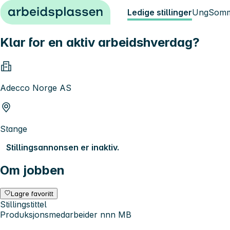
Hopp til innhold
Ledige stillinger
Ung
Somm
Klar for en aktiv arbeidshverdag?
Adecco Norge AS
Stange
Stillingsannonsen er inaktiv.
Om jobben
Lagre favoritt
Stillingstittel
Produksjonsmedarbeider nnn MB