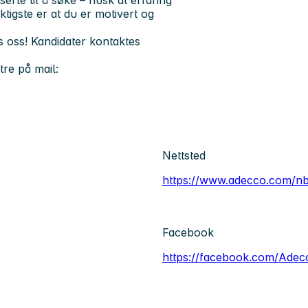
erte til å søke – husk at erfaring
ktigste er at du er motivert og
 oss! Kandidater kontaktes
re på mail:
Nettsted
https://www.adecco.com/n
Facebook
https://facebook.com/Ade