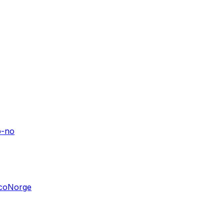
b-no
ccoNorge