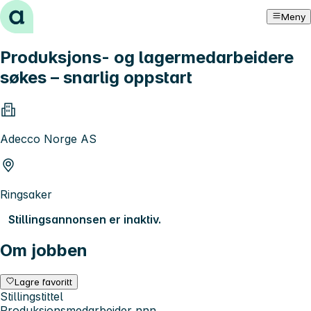
Hopp til innhold
Meny
Produksjons- og lagermedarbeidere
søkes – snarlig oppstart
Adecco Norge AS
Ringsaker
Stillingsannonsen er inaktiv.
Om jobben
Lagre favoritt
Stillingstittel
Produksjonsmedarbeider nnn