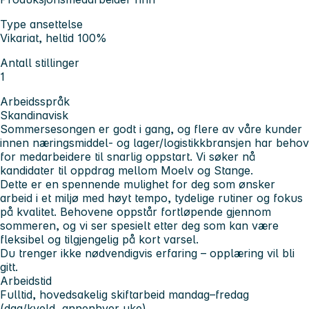
Type ansettelse
Vikariat, heltid 100%
Antall stillinger
1
Arbeidsspråk
Skandinavisk
Sommersesongen er godt i gang, og flere av våre kunder
innen næringsmiddel- og lager/logistikkbransjen har behov
for medarbeidere til snarlig oppstart. Vi søker nå
kandidater til oppdrag mellom Moelv og Stange.
Dette er en spennende mulighet for deg som ønsker
arbeid i et miljø med høyt tempo, tydelige rutiner og fokus
på kvalitet. Behovene oppstår fortløpende gjennom
sommeren, og vi ser spesielt etter deg som kan være
fleksibel og tilgjengelig på kort varsel.
Du trenger ikke nødvendigvis erfaring – opplæring vil bli
gitt.
Arbeidstid
Fulltid, hovedsakelig skiftarbeid mandag–fredag
(dag/kveld, annenhver uke).