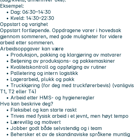
Eksempel:
• Dag: 06:30–14:30
• Kveld: 14:30–22:30
Oppstart og varighet
Oppstart fortløpende. Oppdragene varer i hovedsak
gjennom sommeren, med gode muligheter for videre
arbeid etter sommeren.
Arbeidsoppgaver kan være
• Produksjon, pakking og klargjøring av matvarer
• Betjening av produksjons- og pakkemaskiner
• Kvalitetskontroll og oppfølging av rutiner
• Palletering og intern logistikk
• Lagerarbeid, plukk og pakk
• Truckkjøring (for deg med truckførerbevis) (vanligvis
T1, T2 eller T4)
• Arbeid etter HMS- og hygieneregler
Hva kan beskrive deg?
• Fleksibel og kan starte raskt
• Trives med fysisk arbeid i et jevnt, men høyt tempo
• Lærevillig og motivert
• Jobber godt både selvstendig og i team
• Behersker et av de skandinaviske språkene muntlig