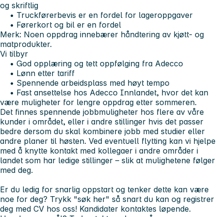
og skriftlig
• Truckførerbevis er en fordel for lageroppgaver
• Førerkort og bil er en fordel
Merk: Noen oppdrag innebærer håndtering av kjøtt- og
matprodukter.
Vi tilbyr
• God opplæring og tett oppfølging fra Adecco
• Lønn etter tariff
• Spennende arbeidsplass med høyt tempo
• Fast ansettelse hos Adecco Innlandet, hvor det kan
være muligheter for lengre oppdrag etter sommeren.
Det finnes spennende jobbmuligheter hos flere av våre
kunder i området, eller i andre stillinger hvis det passer
bedre dersom du skal kombinere jobb med studier eller
andre planer til høsten. Ved eventuell flytting kan vi hjelpe
med å knytte kontakt med kollegaer i andre områder i
landet som har ledige stillinger – slik at mulighetene følger
med deg.
Er du ledig for snarlig oppstart og tenker dette kan være
noe for deg? Trykk "søk her" så snart du kan og registrer
deg med CV hos oss! Kandidater kontaktes løpende.