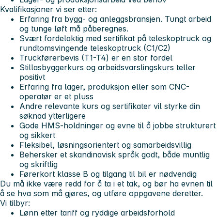
Kvalifikasjoner vi ser etter:
Erfaring fra bygg- og anleggsbransjen. Tungt arbeid
og tunge løft må påberegnes.
Svært fordelaktig med sertifikat på teleskoptruck og
rundtomsvingende teleskoptruck (C1/C2)
Truckførerbevis (T1-T4) er en stor fordel
Stillasbyggerkurs og arbeidsvarslingskurs teller
positivt
Erfaring fra lager, produksjon eller som CNC-
operatør er et pluss
Andre relevante kurs og sertifikater vil styrke din
søknad ytterligere
Gode HMS-holdninger og evne til å jobbe strukturert
og sikkert
Fleksibel, løsningsorientert og samarbeidsvillig
Behersker et skandinavisk språk godt, både muntlig
og skriftlig
Førerkort klasse B og tilgang til bil er nødvendig
Du må ikke være redd for å ta i et tak, og bør ha evnen til
å se hva som må gjøres, og utføre oppgavene deretter.
Vi tilbyr:
Lønn etter tariff og ryddige arbeidsforhold