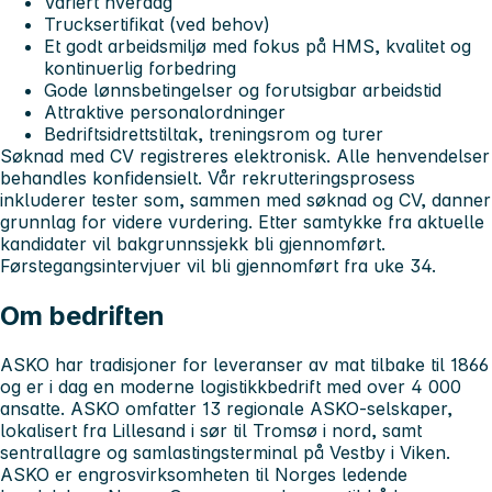
Variert hverdag
Trucksertifikat (ved behov)
Et godt arbeidsmiljø med fokus på HMS, kvalitet og
kontinuerlig forbedring
Gode lønnsbetingelser og forutsigbar arbeidstid
Attraktive personalordninger
Bedriftsidrettstiltak, treningsrom og turer
Søknad med CV registreres elektronisk. Alle henvendelser
behandles konfidensielt. Vår rekrutteringsprosess
inkluderer tester som, sammen med søknad og CV, danner
grunnlag for videre vurdering. Etter samtykke fra aktuelle
kandidater vil bakgrunnssjekk bli gjennomført.
Førstegangsintervjuer vil bli gjennomført fra uke 34.
Om bedriften
ASKO har tradisjoner for leveranser av mat tilbake til 1866
og er i dag en moderne logistikkbedrift med over 4 000
ansatte. ASKO omfatter 13 regionale ASKO-selskaper,
lokalisert fra Lillesand i sør til Tromsø i nord, samt
sentrallagre og samlastingsterminal på Vestby i Viken.
ASKO er engrosvirksomheten til Norges ledende