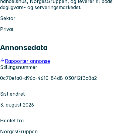
handelshus, NorgesGruppen, og leverer til både
dagligvare- og serveringsmarkedet.
Sektor
Privat
Annonsedata
Rapporter annonse
Stillingsnummer
0c70efa0-d96c-4610-84d8-030f12f3c8a2
Sist endret
3. august 2026
Hentet fra
NorgesGruppen