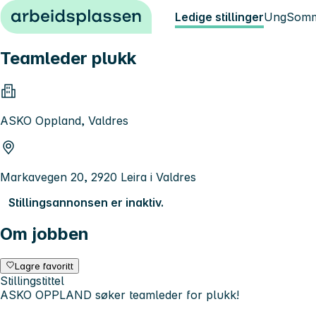
Hopp til innhold
Ledige stillinger
Ung
Somm
Teamleder plukk
ASKO Oppland, Valdres
Markavegen 20, 2920 Leira i Valdres
Stillingsannonsen er inaktiv.
Om jobben
Lagre favoritt
Stillingstittel
ASKO OPPLAND søker teamleder for plukk!