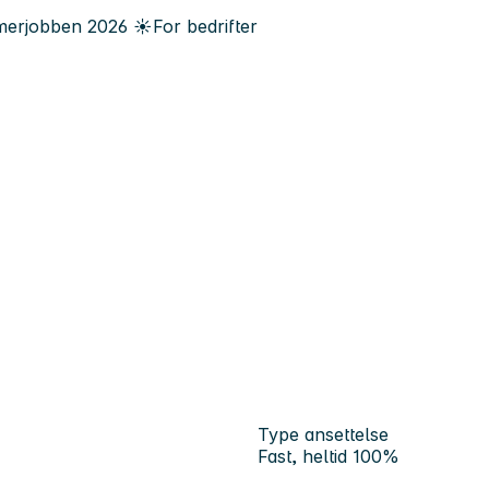
erjobben
2026
☀️
For bedrifter
Type ansettelse
Fast, heltid 100%