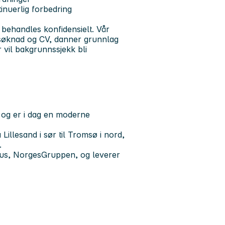
inuerlig forbedring
behandles konfidensielt. Vår
søknad og CV, danner grunnlag
r vil bakgrunnssjekk bli
6 og er i dag en moderne
illesand i sør til Tromsø i nord,
.
us, NorgesGruppen, og leverer