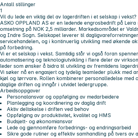
Antall stillinger
1
Vil du lede en viktig del av lagerdriften i et selskap i vekst?
ASKO OPPLAND AS er en ledende engrosbedrift på Leira 
omsetning på NOK 2,5 milliarder. Markedsområdet er Valdr
og Indre Sogn. Selskapet leverer til dagligvareforretninge
servicehandelen, og i kontinuerlig utvikling med økende ak
på forbedring.
Vi er et selskap i vekst. Samtidig står vi også foran spenn
automatisering og teknologiutvikling i flere deler av virkso
leder som ønsker å bidra til utvikling av fremtidens lagerdri
Vi søker nå en engasjert og tydelig
teamleder plukk
med ans
kjøl og tørrvare. Rollen kombinerer personalledelse med op
daglige driften og inngår i utvidet ledergruppe.
Arbeidsoppgaver
Personalansvar og oppfølging av medarbeidere
Planlegging og koordinering av daglig drift
Aktiv deltakelse i driften ved behov
Oppfølging av produktivitet, kvalitet og HMS
Budsjett- og økonomiansvar
Lede og gjennomføre forbedrings- og endringsarbeid
Sikre gode rutiner og effektiv samhandling på tvers av 