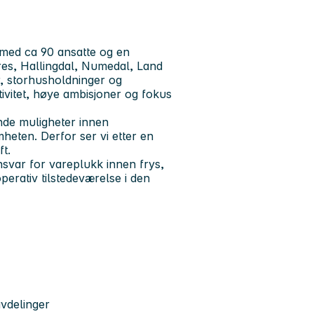
med ca 90 ansatte og en
es, Hallingdal, Numedal, Land
r, storhusholdninger og
tivitet, høye ambisjoner og fokus
ende muligheter innen
mheten. Derfor ser vi etter en
ft.
var for vareplukk innen frys,
erativ tilstedeværelse i den
avdelinger