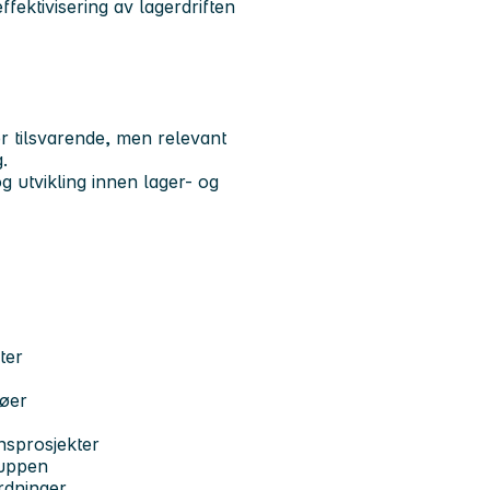
effektivisering av lagerdriften
er tilsvarende, men relevant
.
g utvikling innen lager- og
ter
jøer
onsprosjekter
ruppen
rdninger