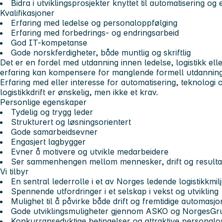
Bidra i utviklingsprosjekter knyttet til automatisering og 
Kvalifikasjoner
Erfaring med ledelse og personaloppfølging
Erfaring med forbedrings- og endringsarbeid
God IT-kompetanse
Gode norskferdigheter, både muntlig og skriftlig
Det er en fordel med utdanning innen ledelse, logistikk ell
erfaring kan kompensere for manglende formell utdanning
Erfaring med eller interesse for automatisering, teknologi o
logistikkdrift er ønskelig, men ikke et krav.
Personlige egenskaper
Tydelig og trygg leder
Strukturert og løsningsorientert
Gode samarbeidsevner
Engasjert lagbygger
Evner å motivere og utvikle medarbeidere
Ser sammenhengen mellom mennesker, drift og resulta
Vi tilbyr
En sentral lederrolle i et av Norges ledende logistikkmil
Spennende utfordringer i et selskap i vekst og utvikling
Mulighet til å påvirke både drift og fremtidige automasj
Gode utviklingsmuligheter gjennom ASKO og NorgesG
Konkurransedyktige betingelser og attraktive personalo