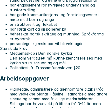
samarbeidsevner og evne til å byggja relasjonar
har engasjement for kyrkjeleg undervisning og
trusformidling
har gode kommunikasjons- og formidlingsevner i
møte med born og unge
er strukturert og fleksibel
har førarkort og disponerer bil
beherskar norsk skriftleg og munnleg. Språkforma
er nynorsk.
personlege eigenskapar vil bli vektlagde
Særskilde krav
Medlemsskap i Den norske kyrkja
Den som vert tilsett må kunne identifisere seg med
kyrkja sitt trusgrunnlag og mål
Politiattest jfr. Trossamfunnsloven §20
Arbeidsoppgaver
Planlegge, administrere og gjennomføre tiltak i tråd
med vedtekne planar - åleine, i samarbeid med andre
tilsette og saman med frivillige medarbeidarar.
Stillinga har hovudvekt på tiltaka frå 0-12 år, men