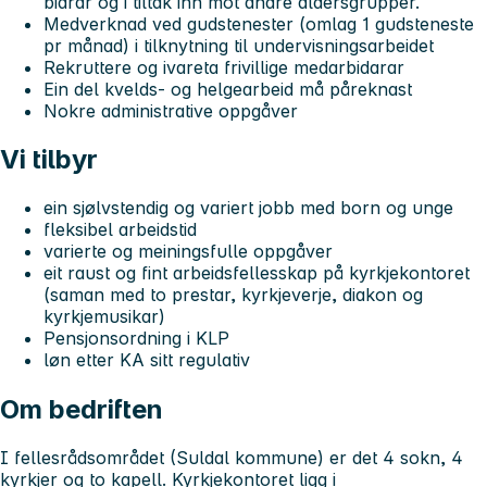
bidrar óg i tiltak inn mot andre aldersgrupper.
Medverknad ved gudstenester (omlag 1 gudsteneste
pr månad) i tilknytning til undervisningsarbeidet
Rekruttere og ivareta frivillige medarbidarar
Ein del kvelds- og helgearbeid må påreknast
Nokre administrative oppgåver
Vi tilbyr
ein sjølvstendig og variert jobb med born og unge
fleksibel arbeidstid
varierte og meiningsfulle oppgåver
eit raust og fint arbeidsfellesskap på kyrkjekontoret
(saman med to prestar, kyrkjeverje, diakon og
kyrkjemusikar)
Pensjonsordning i KLP
løn etter KA sitt regulativ
Om bedriften
I fellesrådsområdet (Suldal kommune) er det 4 sokn, 4
kyrkjer og to kapell. Kyrkjekontoret ligg i