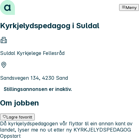
Hopp til innhold
Meny
Kyrkjelydspedagog i Suldal
Suldal Kyrkjelege Fellesråd
Sandsvegen 134, 4230 Sand
Stillingsannonsen er inaktiv.
Om jobben
Lagre favoritt
Då kyrkjelydspedagogen vår flyttar til ein annan kant av
landet, lyser me no ut etter ny KYRKJELYDSPEDAGOG
Oppstart