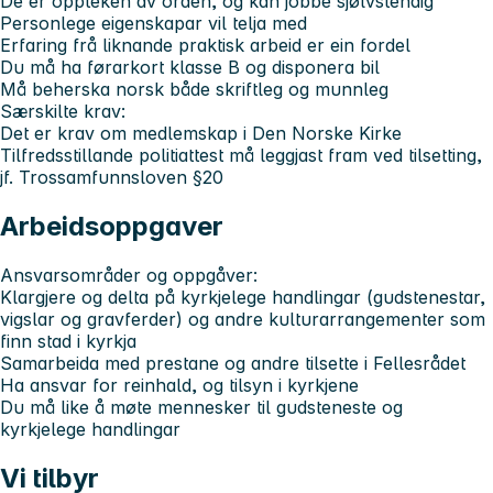
De er oppteken av orden, og kan jobbe sjølvstendig
Personlege eigenskapar vil telja med
Erfaring frå liknande praktisk arbeid er ein fordel
Du må ha førarkort klasse B og disponera bil
Må beherska norsk både skriftleg og munnleg
Særskilte krav:
Det er krav om medlemskap i Den Norske Kirke
Tilfredsstillande politiattest må leggjast fram ved tilsetting,
jf. Trossamfunnsloven §20
Arbeidsoppgaver
Ansvarsområder og oppgåver:
Klargjere og delta på kyrkjelege handlingar (gudstenestar,
vigslar og gravferder) og andre kulturarrangementer som
finn stad i kyrkja
Samarbeida med prestane og andre tilsette i Fellesrådet
Ha ansvar for reinhald, og tilsyn i kyrkjene
Du må like å møte mennesker til gudsteneste og
kyrkjelege handlingar
Vi tilbyr