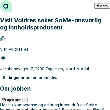
Hopp til innhold
Meny
Visit Valdres søker SoMe-ansvarlig
og innholdsprodusent
Visit Valdres As
Jernbanevegen 7, 2900 Fagernes, Nord-Aurdal
Stillingsannonsen er inaktiv.
Om jobben
Lagre favoritt
Har du kompetanse og erfaring innen drift av SoMe-
kanaler og innholdsproduksjon? Er du kreativ og liker å