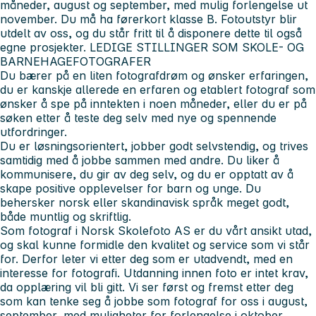
måneder, august og september, med mulig forlengelse ut
november. Du må ha førerkort klasse B.
Fotoutstyr blir
utdelt av oss, og du står fritt til å disponere dette til også
egne prosjekter.
LEDIGE STILLINGER SOM SKOLE- OG
BARNEHAGEFOTOGRAFER
Du bærer på en liten fotografdrøm og ønsker erfaringen,
du er kanskje allerede en erfaren og etablert fotograf som
ønsker å spe på inntekten i noen måneder, eller du er på
søken etter å teste deg selv med nye og spennende
utfordringer.
Du er løsningsorientert, jobber godt selvstendig, og trives
samtidig med å jobbe sammen med andre. Du liker å
kommunisere, du gir av deg selv, og du er opptatt av å
skape positive opplevelser for barn og unge. Du
behersker norsk eller skandinavisk språk meget godt,
både muntlig og skriftlig.
Som fotograf i Norsk Skolefoto AS er du vårt ansikt utad,
og skal kunne formidle den kvalitet og service som vi står
for. Derfor leter vi etter deg som er utadvendt, med en
interesse for fotografi. Utdanning innen foto er intet krav,
da opplæring vil bli gitt. Vi ser først og fremst etter deg
som kan tenke seg å jobbe som fotograf for oss i august,
september, med muligheter for forlengelse i oktober.