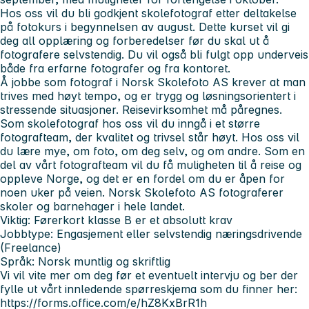
Hos oss vil du bli godkjent skolefotograf etter deltakelse
på fotokurs i begynnelsen av august. Dette kurset vil gi
deg all opplæring og forberedelser før du skal ut å
fotografere selvstendig. Du vil også bli fulgt opp underveis
både fra erfarne fotografer og fra kontoret.
Å jobbe som fotograf i Norsk Skolefoto AS krever at man
trives med høyt tempo, og er trygg og løsningsorientert i
stressende situasjoner. Reisevirksomhet må påregnes.
Som skolefotograf hos oss vil du inngå i et større
fotografteam, der kvalitet og trivsel står høyt. Hos oss vil
du lære mye, om foto, om deg selv, og om andre. Som en
del av vårt fotografteam vil du få muligheten til å reise og
oppleve Norge, og det er en fordel om du er åpen for
noen uker på veien. Norsk Skolefoto AS fotograferer
skoler og barnehager i hele landet.
Viktig: Førerkort klasse B er et absolutt krav
Jobbtype:
Engasjement eller selvstendig næringsdrivende
(Freelance)
Språk:
Norsk muntlig og skriftlig
Vi vil vite mer om deg før et eventuelt intervju og ber der
fylle ut vårt innledende spørreskjema som du finner her:
https://forms.office.com/e/hZ8KxBrR1h