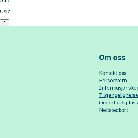
Sted
Oslo
Om oss
Kontakt oss
Personvern
Informasjonskap
Tilgjengelighets
Om
arbeidsplas
Nettstedkart