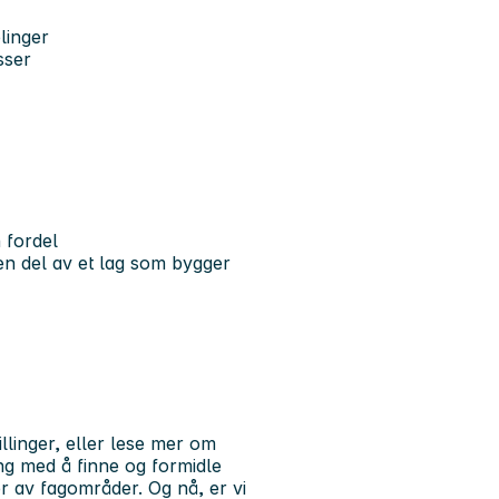
linger
sser
 fordel
en del av et lag som bygger
llinger, eller lese mer om
g med å finne og formidle
ter av fagområder. Og nå, er vi