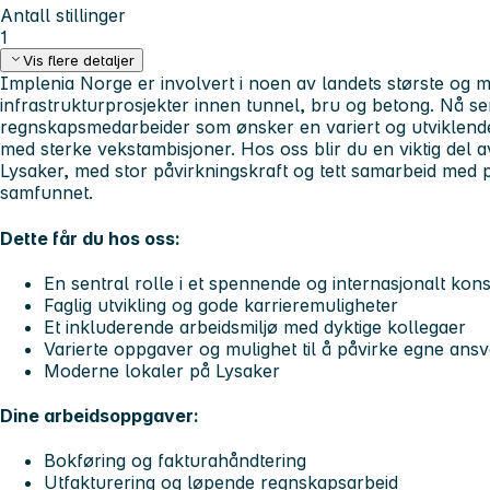
Antall stillinger
1
Vis flere detaljer
Implenia Norge er involvert i noen av landets største og
infrastrukturprosjekter innen tunnel, bru og betong. Nå ser
regnskapsmedarbeider som ønsker en variert og utviklende r
med sterke vekstambisjoner. Hos oss blir du en viktig del
Lysaker, med stor påvirkningskraft og tett samarbeid med p
samfunnet.
Dette får du hos oss:
En sentral rolle i et spennende og internasjonalt kon
Faglig utvikling og gode karrieremuligheter
Et inkluderende arbeidsmiljø med dyktige kollegaer
Varierte oppgaver og mulighet til å påvirke egne an
Moderne lokaler på Lysaker
Dine arbeidsoppgaver:
Bokføring og fakturahåndtering
Utfakturering og løpende regnskapsarbeid