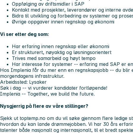
Oppfølging av driftsmidler i SAP
Kontakt med prosjekter, leverandører og interne avde
Bidra til utvikling og forbedring av systemer og prose
Øvrige oppgaver innen regnskap og økonomi
Vi ser etter deg som:
Har erfaring innen regnskap eller økonomi
Er strukturert, nøyaktig og løsningsorientert
Trives med samarbeid og høyt tempo
Har interesse for systemer -- erfaring med SAP er en
Hos Implenia får du mer enn en regnskapsjobb -- du blir 
morgendagens infrastruktur.
Arbeidssted: Lysaker
Søk i dag -- vi vurderer kandidater fortløpende!
Implenia -- Together, we build the future.
Nysgjerrig på flere av våre stillinger?
Sjekk ut toptemp.no om du vil søke gjennom flere ledige sti
hvordan du kan lande drømmejobben. Vi har 30 års erfarin
talenter både nasjonalt og internasjonalt, til et bredt spek