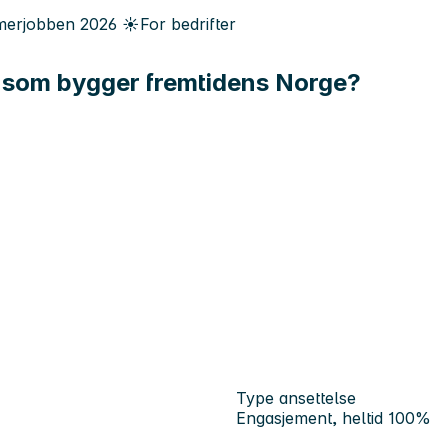
erjobben
2026
☀️
For bedrifter
p som bygger fremtidens Norge?
Type ansettelse
Engasjement, heltid 100%