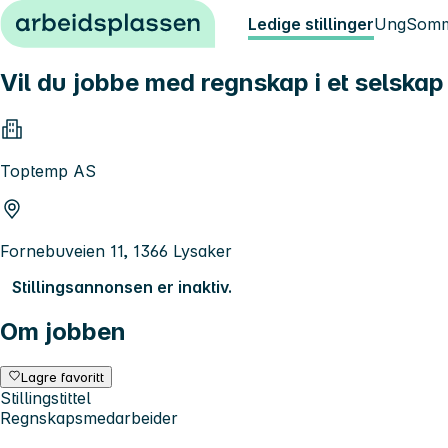
Hopp til innhold
Ledige stillinger
Ung
Somm
Vil du jobbe med regnskap i et selska
Toptemp AS
Fornebuveien 11, 1366 Lysaker
Stillingsannonsen er inaktiv.
Om jobben
Lagre favoritt
Stillingstittel
Regnskapsmedarbeider