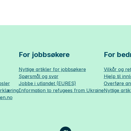
For jobbsøkere
For bedr
Nyttige artikler for jobbsøkere
Vilkår og ret
Spørsmål og svar
Hjelp til inn
sler
Jobbe i utlandet (EURES)
Overføre a
erklæring
Information to refugees from Ukraine
Nyttige artik
sen.no