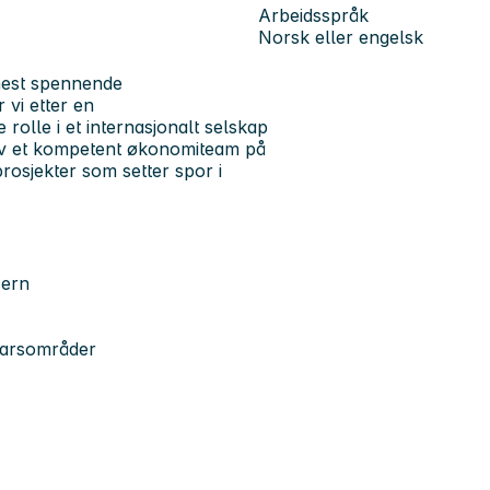
Arbeidsspråk
Norsk eller engelsk
 mest spennende
 vi etter en
olle i et internasjonalt selskap
 av et kompetent økonomiteam på
rosjekter som setter spor i
sern
svarsområder