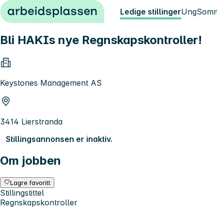
Hopp til innhold
Ledige stillinger
Ung
Somm
Bli HAKIs nye Regnskapskontroller!
Keystones Management AS
3414 Lierstranda
Stillingsannonsen er inaktiv.
Om jobben
Lagre favoritt
Stillingstittel
Regnskapskontroller