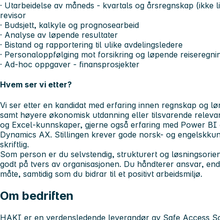
· Utarbeidelse av måneds - kvartals og årsregnskap (ikke li
revisor
· Budsjett, kalkyle og prognosearbeid
· Analyse av løpende resultater
· Bistand og rapportering til ulike avdelingsledere
· Personaloppfølging mot forsikring og løpende reiseregnin
· Ad-hoc oppgaver - finansprosjekter
Hvem ser vi etter?
Vi ser etter en kandidat med erfaring innen regnskap og lø
samt høyere økonomisk utdanning eller tilsvarende releva
og Excel-kunnskaper, gjerne også erfaring med Power BI
Dynamics AX. Stillingen krever gode norsk- og engelskku
skriftlig.
Som person er du selvstendig, strukturert og løsningsorien
godt på tvers av organisasjonen. Du håndterer ansvar, en
måte, samtidig som du bidrar til et positivt arbeidsmiljø.
Om bedriften
HAKI er en verdensledende leverandør av Safe Access So