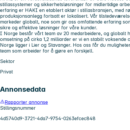
stillassystemer og sikkerhetsløsninger for midlertidige arb
erfaring er HAKI en etablert aktør i stillasbransjen, med rø
produksjonsanlegg fortsatt er lokalisert. Vår tilstedeværel
markeder globalt, noe som gir oss omfattende erfaring som
sikre og effektive løsninger for våre kunder.
I Norge består vårt team av 20 medarbeidere, og globalt ha
omsetning på cirka 1,2 milliarder er vi en stabilt voksende 
Norge ligger i Lier og Stavanger. Hos oss får du muligheten
team som arbeider for å gjøre en forskjell.
Sektor
Privat
Annonsedata
Rapporter annonse
Stillingsnummer
4d5740d9-3721-4da7-9754-0263efcec848