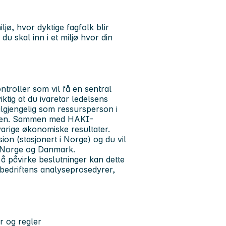
ljø, hvor dyktige fagfolk blir
u skal inn i et miljø hvor din
troller som vil få en sentral
iktig at du ivaretar ledelsens
ilgjengelig som ressursperson i
onen. Sammen med HAKI-
arige økonomiske resultater.
sion (stasjonert i Norge) og du vil
i Norge og Danmark.
l å påvirke beslutninger kan dette
e bedriftens analyseprosedyrer,
r og regler