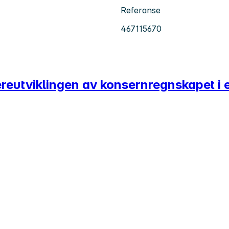
Referanse
467115670
dereutviklingen av konsernregnskapet i