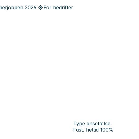
erjobben
2026
☀️
For bedrifter
Type ansettelse
Fast, heltid 100%