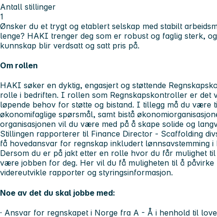
Antall stillinger
1
Ønsker du et trygt og etablert selskap med stabilt arbeidsmi
lenge? HAKI trenger deg som er robust og faglig sterk, og d
kunnskap blir verdsatt og satt pris på.
Om rollen
HAKI søker en dyktig, engasjert og støttende Regnskapskon
rolle i bedriften. I rollen som Regnskapskontroller er det v
løpende behov for støtte og bistand. I tillegg må du være t
økonomifaglige spørsmål, samt bistå økonomiorganisasj
organisasjonen vil du være med på å skape solide og langv
Stillingen rapporterer til Finance Director - Scaffolding div
få hovedansvar for regnskap inkludert lønnsavstemming 
Dersom du er på jakt etter en rolle hvor du får mulighet ti
være jobben for deg. Her vil du få muligheten til å påvirk
videreutvikle rapporter og styringsinformasjon.
Noe av det du skal jobbe med:
· Ansvar for regnskapet i Norge fra A - Å i henhold til love