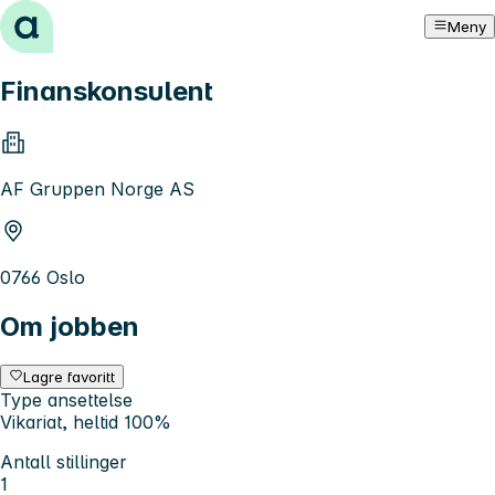
Hopp til innhold
Meny
Finanskonsulent
AF Gruppen Norge AS
0766 Oslo
Om jobben
Lagre favoritt
Type ansettelse
Vikariat, heltid 100%
Antall stillinger
1