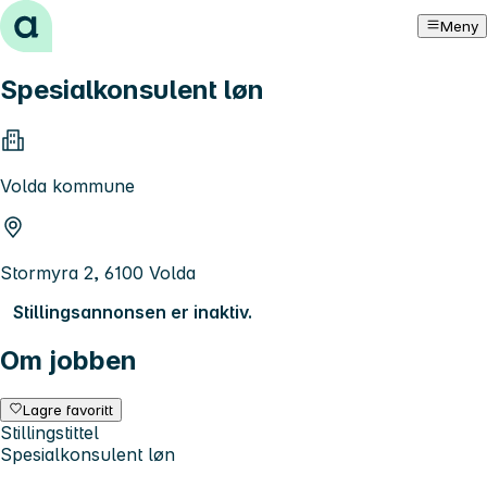
Hopp til innhold
Meny
Spesialkonsulent løn
Volda kommune
Stormyra 2, 6100 Volda
Stillingsannonsen er inaktiv.
Om jobben
Lagre favoritt
Stillingstittel
Spesialkonsulent løn