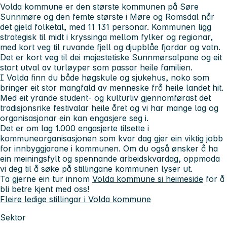
Volda kommune er den største kommunen på Søre
Sunnmøre og den femte største i Møre og Romsdal når
det gjeld folketal, med 11 131 personar. Kommunen ligg
strategisk til midt i kryssinga mellom fylker og regionar,
med kort veg til ruvande fjell og djupblåe fjordar og vatn.
Det er kort veg til dei majestetiske Sunnmørsalpane og eit
stort utval av turløyper som passar heile familien.
I Volda finn du både høgskule og sjukehus, noko som
bringer eit stor mangfald av menneske frå heile landet hit.
Med eit yrande student- og kulturliv gjennomførast det
tradisjonsrike festivalar heile året og vi har mange lag og
organisasjonar ein kan engasjere seg i.
Det er om lag 1.000 engasjerte tilsette i
kommuneorganisasjonen som kvar dag gjer ein viktig jobb
for innbyggjarane i kommunen. Om du også ønsker å ha
ein meiningsfylt og spennande arbeidskvardag, oppmoda
vi deg til å søke på stillingane kommunen lyser ut.
Ta gjerne ein tur innom
Volda kommune si heimeside
for å
bli betre kjent med oss!
Fleire ledige stillingar i Volda kommune
Sektor