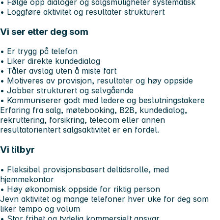
• Følge opp dialoger og salgsmuligheter systematisk
• Loggføre aktivitet og resultater strukturert
Vi ser etter deg som
• Er trygg på telefon
• Liker direkte kundedialog
• Tåler avslag uten å miste fart
• Motiveres av provisjon, resultater og høy oppside
• Jobber strukturert og selvgående
• Kommuniserer godt med ledere og beslutningstakere
Erfaring fra salg, møtebooking, B2B, kundedialog,
rekruttering, forsikring, telecom eller annen
resultatorientert salgsaktivitet er en fordel.
Vi tilbyr
• Fleksibel provisjonsbasert deltidsrolle, med
hjemmekontor
• Høy økonomisk oppside for riktig person
Jevn aktivitet og mange telefoner hver uke for deg som
liker tempo og volum
• Stor frihet og tydelig kommersielt ansvar