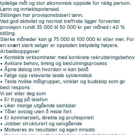
tydelige mål og stor økonomisk oppside for riktig person.
Lønn og inntektspotensial
Stillingen har provisjonsbasert lønn.
Ved god aktivitet og normal treffrate ligger forventet
provisjon rundt 35 000 til 50 000 kr per måned i 40 %
stilling.
Sterke måneder kan gi 75 000 til 100 000 kr eller mer. For
en svært sterk selger er oppsiden betydelig høyere.
Arbeidsoppgaver
• Kontakte virksomheter med konkrete rekrutteringsbehov
• Avklare behov, timing og beslutningsprosess
• Åpne dialog om hvordan vi kan bistå
• Følge opp relevante leads systematisk
• Teste hvilke målgrupper, vinkler og budskap som gir
best respons
Vi ser etter deg som
• Er trygg på telefon
• Liker mange utgående samtaler
• Tåler avslag uten å miste fart
• Er kommersiell, direkte og profesjonell
• Jobber strukturert og selvgående
• Motiveres av resultater og egen innsats