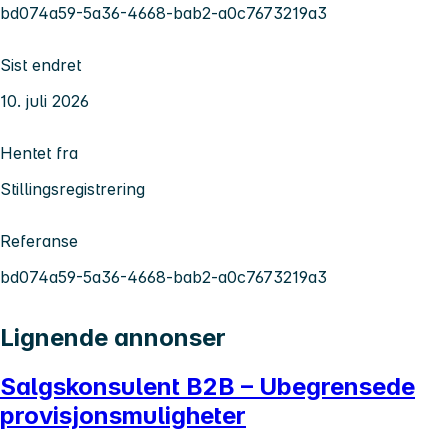
bd074a59-5a36-4668-bab2-a0c7673219a3
Sist endret
10. juli 2026
Hentet fra
Stillingsregistrering
Referanse
bd074a59-5a36-4668-bab2-a0c7673219a3
Lignende annonser
Salgskonsulent B2B – Ubegrensede
provisjonsmuligheter