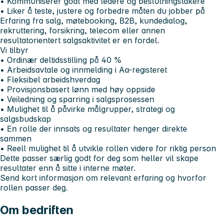
• Kommuniserer godt med ledere og beslutningstakere
• Liker å teste, justere og forbedre måten du jobber på
Erfaring fra salg, møtebooking, B2B, kundedialog,
rekruttering, forsikring, telecom eller annen
resultatorientert salgsaktivitet er en fordel.
Vi tilbyr
• Ordinær deltidsstilling på 40 %
• Arbeidsavtale og innmelding i Aa-registeret
• Fleksibel arbeidshverdag
• Provisjonsbasert lønn med høy oppside
• Veiledning og sparring i salgsprosessen
• Mulighet til å påvirke målgrupper, strategi og
salgsbudskap
• En rolle der innsats og resultater henger direkte
sammen
• Reell mulighet til å utvikle rollen videre for riktig person
Dette passer særlig godt for deg som heller vil skape
resultater enn å sitte i interne møter.
Send kort informasjon om relevant erfaring og hvorfor
rollen passer deg.
Om bedriften