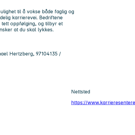
lighet til å vokse både faglig og
delig karrierevei. Bedriftene
ett oppfølging, og tilbyr et
nsker at du skal lykkes.
hael Hertzberg, 97104135 /
Nettsted
https://www.karrieresenter