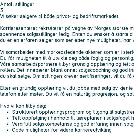
Antall stillinger
3
Vi søker selgere til både privat- og bedriftsmarkedet
Karrieresenteret rekrutterer på vegne av Norges største me
spennende salgsstillinger ledig. Enten du ønsker å starte di
du er en erfaren selger som ser etter nye muligheter, har vi
Vi samarbeider med markedsledende aktører som er i sterk 
Du får muligheten til å utvikle deg både faglig og personlig
Våre samarbeidspartnere tilbyr grundig opplæring og tett op
rollen. Det innebærer blant annet salgscoaching og god in
du skal selge. Om stillingen krever sertifiseringer, vil du f
Etter en grundig opplæring vil du jobbe med salg av kjente 
telefon eller møter. Du vil få en naturlig progresjon, og sal
Hva vi kan tilby deg:
Strukturert opplæringsprogram og tilgang til salgstre
Tett oppfølging i henhold til læreplanen i salgsfaget 
Verdifull salgskompetanse og god erfaring innen salg
Gode muligheter for videre karriereutvikling