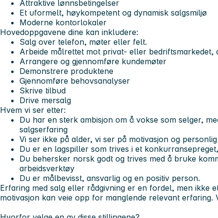
Attraktive lønnsbetingelser
Et uformelt, høykompetent og dynamisk salgsmiljø
Moderne kontorlokaler
Hovedoppgavene dine kan inkludere:
Salg over telefon, møter eller felt.
Arbeide målrettet mot privat- eller bedriftsmarkedet, 
Arrangere og gjennomføre kundemøter
Demonstrere produktene
Gjennomføre behovsanalyser
Skrive tilbud
Drive mersalg
Hvem vi ser etter:
Du har en sterk ambisjon om å vokse som selger, med 
salgserfaring
Vi ser ikke på alder, vi ser på motivasjon og personli
Du er en lagspiller som trives i et konkurransepreget
Du behersker norsk godt og trives med å bruke komm
arbeidsverktøy
Du er målbevisst, ansvarlig og en positiv person.
Erfaring med salg eller rådgivning er en fordel, men ikke e
motivasjon kan veie opp for manglende relevant erfaring. V
Hvorfor velge en av disse stillingene?