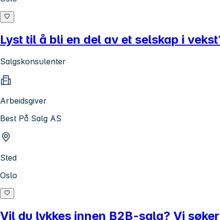
Lyst til å bli en del av et selskap i vek
Salgskonsulenter
Arbeidsgiver
Best På Salg AS
Sted
Oslo
Vil du lykkes innen B2B-salg? Vi søke