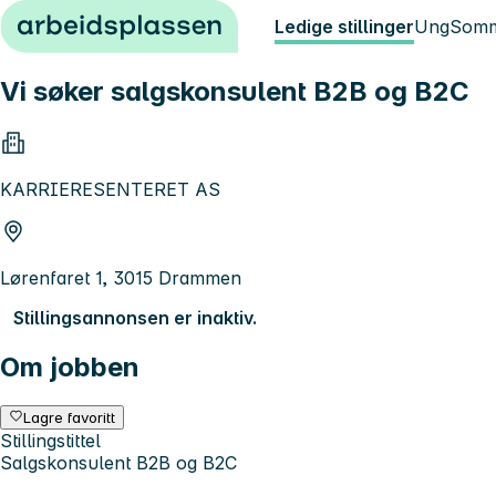
Hopp til innhold
Ledige stillinger
Ung
Somm
Vi søker salgskonsulent B2B og B2C
KARRIERESENTERET AS
Lørenfaret 1, 3015 Drammen
Stillingsannonsen er inaktiv.
Om jobben
Lagre favoritt
Stillingstittel
Salgskonsulent B2B og B2C