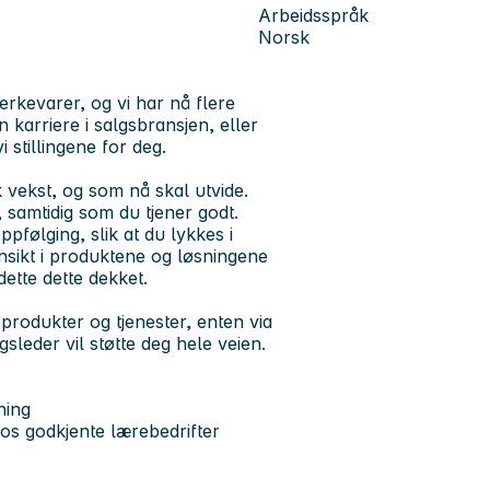
Arbeidsspråk
Norsk
rkevarer, og vi har nå flere
n karriere i salgsbransjen, eller
 stillingene for deg.
vekst, og som nå skal utvide.
, samtidig som du tjener godt.
pfølging, slik at du lykkes i
nsikt i produktene og løsningene
å dette dette dekket.
produkter og tjenester, enten via
gsleder vil støtte deg hele veien.
ning
hos godkjente lærebedrifter