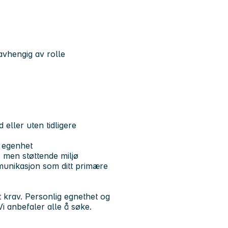
avhengig av rolle
eller uten tidligere
g egenhet
, men støttende miljø
unikasjon som ditt primære
t krav. Personlig egnethet og
i anbefaler alle å søke.