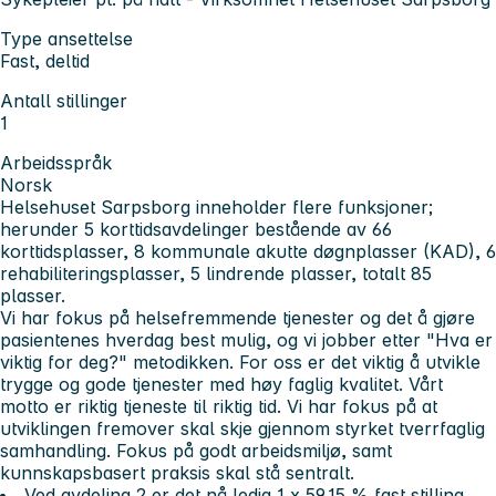
Type ansettelse
Fast, deltid
Antall stillinger
1
Arbeidsspråk
Norsk
Helsehuset Sarpsborg inneholder flere funksjoner;
herunder 5 korttidsavdelinger bestående av 66
korttidsplasser, 8 kommunale akutte døgnplasser (KAD), 6
rehabiliteringsplasser, 5 lindrende plasser, totalt 85
plasser.
Vi har fokus på helsefremmende tjenester og det å gjøre
pasientenes hverdag best mulig, og vi jobber etter "Hva er
viktig for deg?" metodikken. For oss er det viktig å utvikle
trygge og gode tjenester med høy faglig kvalitet. Vårt
motto er riktig tjeneste til riktig tid. Vi har fokus på at
utviklingen fremover skal skje gjennom styrket tverrfaglig
samhandling. Fokus på godt arbeidsmiljø, samt
kunnskapsbasert praksis skal stå sentralt.
Ved avdeling 2 er det nå ledig 1 x 59,15 % fast stilling