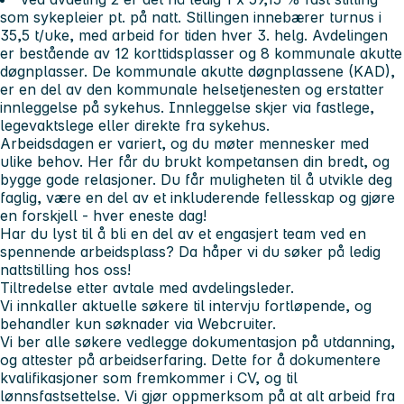
som sykepleier pt. på natt. Stillingen innebærer turnus i
35,5 t/uke, med arbeid for tiden hver 3. helg. Avdelingen
er bestående av 12 korttidsplasser og 8 kommunale akutte
døgnplasser. De kommunale akutte døgnplassene (KAD),
er en del av den kommunale helsetjenesten og erstatter
innleggelse på sykehus. Innleggelse skjer via fastlege,
legevaktslege eller direkte fra sykehus.
Arbeidsdagen er variert, og du møter mennesker med
ulike behov. Her får du brukt kompetansen din bredt, og
bygge gode relasjoner. Du får muligheten til å utvikle deg
faglig, være en del av et inkluderende fellesskap og gjøre
en forskjell - hver eneste dag!
Har du lyst til å bli en del av et engasjert team ved en
spennende arbeidsplass? Da håper vi du søker på ledig
nattstilling hos oss!
Tiltredelse etter avtale med avdelingsleder.
Vi innkaller aktuelle søkere til intervju fortløpende, og
behandler kun søknader via Webcruiter.
Vi ber alle søkere vedlegge dokumentasjon på utdanning,
og attester på arbeidserfaring. Dette for å dokumentere
kvalifikasjoner som fremkommer i CV, og til
lønnsfastsettelse. Vi gjør oppmerksom på at alt arbeid fra