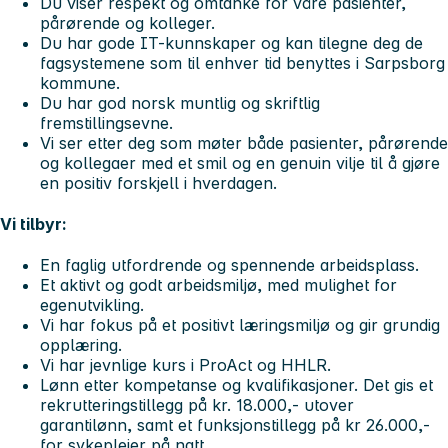
Du viser respekt og omtanke for våre pasienter,
pårørende og kolleger.
Du har gode IT-kunnskaper og kan tilegne deg de
fagsystemene som til enhver tid benyttes i Sarpsborg
kommune.
Du har god norsk muntlig og skriftlig
fremstillingsevne.
Vi ser etter deg som møter både pasienter, pårørende
og kollegaer med et smil og en genuin vilje til å gjøre
en positiv forskjell i hverdagen.
Vi tilbyr:
En faglig utfordrende og spennende arbeidsplass.
Et aktivt og godt arbeidsmiljø, med mulighet for
egenutvikling.
Vi har fokus på et positivt læringsmiljø og gir grundig
opplæring.
Vi har jevnlige kurs i ProAct og HHLR.
Lønn etter kompetanse og kvalifikasjoner. Det gis et
rekrutteringstillegg på kr. 18.000,- utover
garantilønn, samt et funksjonstillegg på kr 26.000,-
for sykepleier på natt.