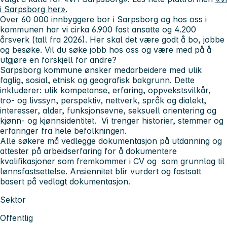
i Sarpsborg her».
Over 60 000 innbyggere bor i Sarpsborg og hos oss i
kommunen har vi cirka 6.900 fast ansatte og 4.200
årsverk (tall fra 2026). Her skal det være godt å bo, jobbe
og besøke. Vil du søke jobb hos oss og være med på å
utgjøre en forskjell for andre?
Sarpsborg kommune ønsker medarbeidere med ulik
faglig, sosial, etnisk og geografisk bakgrunn. Dette
inkluderer: ulik kompetanse, erfaring, oppvekstsvilkår,
tro- og livssyn, perspektiv, nettverk, språk og dialekt,
interesser, alder, funksjonsevne, seksuell orientering og
kjønn- og kjønnsidentitet. Vi trenger historier, stemmer og
erfaringer fra hele befolkningen.
Alle søkere må vedlegge dokumentasjon på utdanning og
attester på arbeidserfaring for å dokumentere
kvalifikasjoner som fremkommer i CV og som grunnlag til
lønnsfastsettelse. Ansiennitet blir vurdert og fastsatt
basert på vedlagt dokumentasjon.
Sektor
Offentlig