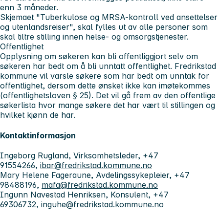
enn 3 måneder.
Skjemaet "Tuberkulose og MRSA-kontroll ved ansettelser
og utenlandsreiser", skal fylles ut av alle personer som
skal tiltre stilling innen helse- og omsorgstjenester.
Offentlighet
Opplysning om søkeren kan bli offentliggjort selv om
søkeren har bedt om å bli unntatt offentlighet. Fredrikstad
kommune vil varsle søkere som har bedt om unntak for
offentlighet, dersom dette ønsket ikke kan imøtekommes
(offentlighetsloven § 25). Det vil gå frem av den offentlige
søkerlista hvor mange søkere det har vært til stillingen og
hvilket kjønn de har.
Kontaktinformasjon
Ingeborg Rugland, Virksomhetsleder, +47
91554266,
ibar@fredrikstad.kommune.no
Mary Helene Fageraune, Avdelingssykepleier, +47
98488196,
mafa@fredrikstad.kommune.no
Ingunn Navestad Henriksen, Konsulent, +47
69306732,
inguhe@fredrikstad.kommune.no