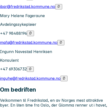
ibar@fredrikstad.kommune.no
Mary Helene Fageraune
Avdelingssykepleier
+47 98488196
mafa@fredrikstad.kommune.no
Ingunn Navestad Henriksen
Konsulent
+47 69306732
inguhe@fredrikstad.kommune.no
Om bedriften
Velkommen til Fredrikstad, en av Norges mest attraktive
byer. En liten time fra Oslo, der Glomma renner ut i havet,