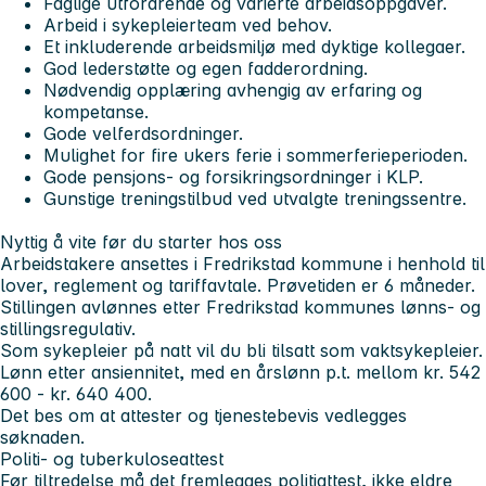
Faglige utfordrende og varierte arbeidsoppgaver.
Arbeid i sykepleierteam ved behov.
Et inkluderende arbeidsmiljø med dyktige kollegaer.
God lederstøtte og egen fadderordning.
Nødvendig opplæring avhengig av erfaring og
kompetanse.
Gode velferdsordninger.
Mulighet for fire ukers ferie i sommerferieperioden.
Gode pensjons- og forsikringsordninger i KLP.
Gunstige treningstilbud ved utvalgte treningssentre.
Nyttig å vite før du starter hos oss
Arbeidstakere ansettes i Fredrikstad kommune i henhold til
lover, reglement og tariffavtale. Prøvetiden er 6 måneder.
Stillingen avlønnes etter Fredrikstad kommunes lønns- og
stillingsregulativ.
Som sykepleier på natt vil du bli tilsatt som vaktsykepleier.
Lønn etter ansiennitet, med en årslønn p.t. mellom kr. 542
600 - kr. 640 400.
Det bes om at attester og tjenestebevis vedlegges
søknaden.
Politi- og tuberkuloseattest
Før tiltredelse må det fremlegges politiattest, ikke eldre