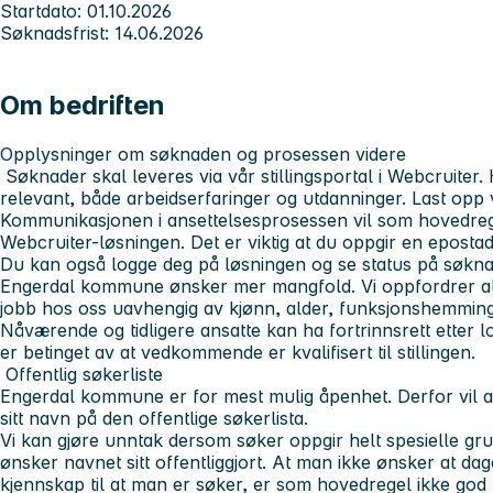
Startdato: 01.10.2026
Søknadsfrist: 14.06.2026
Om bedriften
Opplysninger om søknaden og prosessen videre
Søknader skal leveres via vår stillingsportal i Webcruiter
relevant, både arbeidserfaringer og utdanninger. Last opp 
Kommunikasjonen i ansettelsesprosessen vil som hovedregel
Webcruiter-løsningen. Det er viktig at du oppgir en epostad
Du kan også logge deg på løsningen og se status på søkn
Engerdal kommune ønsker mer mangfold. Vi oppfordrer alle
jobb hos oss uavhengig av kjønn, alder, funksjonshemming,
Nåværende og tidligere ansatte kan ha fortrinnsrett etter l
er betinget av at vedkommende er kvalifisert til stillingen.
Offentlig søkerliste
Engerdal kommune er for mest mulig åpenhet. Derfor vil al
sitt navn på den offentlige søkerlista.
Vi kan gjøre unntak dersom søker oppgir helt spesielle gr
ønsker navnet sitt offentliggjort. At man ikke ønsker at dag
kjennskap til at man er søker, er som hovedregel ikke god n