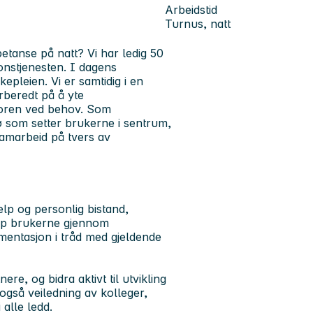
Arbeidstid
Turnus, natt
etanse på natt? Vi har ledig 50
sjonstjenesten. I dagens
pleien. Vi er samtidig i en
rberedt på å yte
toren ved behov. Som
jø som setter brukerne i sentrum,
 samarbeid på tvers av
lp og personlig bistand,
 opp brukerne gjennom
umentasjon i tråd med gjeldende
e, og bidra aktivt til utvikling
også veiledning av kolleger,
 alle ledd.