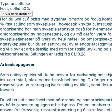
Type ansettelse
Fast, deltid 50%
Vis flere detaljer
Har du lyst til å bidra med trygghet, omsorg og faglig komp
% fast stilling som sykepleier i hovedsak knyttet til institu
organisering har man sykepleieransvar også for hjemmesyke
omorganisering av nattjenestene, og du må derfor være fo
sykepleietjenester på tvers av hele helse- og omsorgssek
nattsykepleier blir du en sentral del av et engasjert fagmil
og vi tilbyr et arbeidsmiljø med rom for faglig utvikling og
virksomhetene. Stillingen er ledig fra 01.10.26.
Arbeidsoppgaver
Som nattsykepleier vil du ha ansvar for nødvendig helsehje
inkludert stell, pleie og medisinsk behandling. Du følger
observasjon, vurdering og iverksetting av tiltak, samt dok
lovverk.
Du vil ha tett samarbeid med pårørende og samarbeidspartner
av både tjenesten og egen arbeidsplass. Rollen innebærer 
ansvar for forsvarlig ressursforvaltning og å sikre kvalitet i