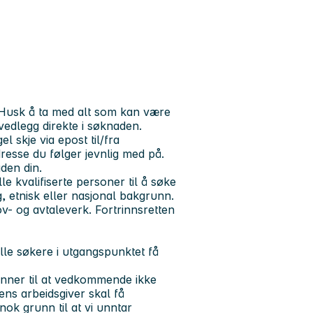
. Husk å ta med alt som kan være
vedlegg direkte i søknaden.
 skje via epost til/fra
resse du følger jevnlig med på.
aden din.
 kvalifiserte personer til å søke
 etnisk eller nasjonal bakgrunn.
ov- og avtaleverk. Fortrinnsretten
le søkere i utgangspunktet få
unner til at vedkommende ikke
ens arbeidsgiver skal få
ok grunn til at vi unntar