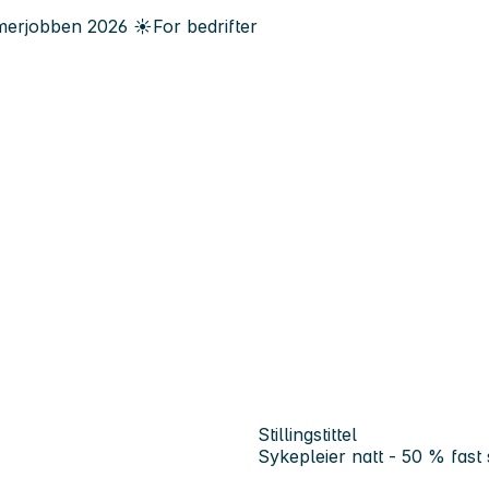
erjobben
2026
☀️
For bedrifter
Stillingstittel
Sykepleier natt - 50 % fast s