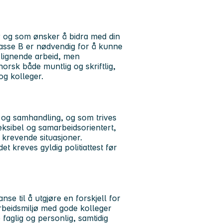
r og som ønsker å bidra med din
klasse B er nødvendig for å kunne
 lignende arbeid, men
rsk både muntlig og skriftlig,
g kolleger.
 og samhandling, og som trives
eksibel og samarbeidsorientert,
 krevende situasjoner.
det kreves gyldig politiattest før
se til å utgjøre en forskjell for
rbeidsmiljø med gode kolleger
 faglig og personlig, samtidig