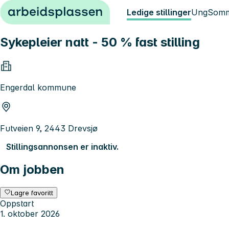
Hopp til innhold
Ledige stillinger
Ung
Somm
Sykepleier natt - 50 % fast stilling
Engerdal kommune
Futveien 9, 2443 Drevsjø
Stillingsannonsen er inaktiv.
Om jobben
Lagre favoritt
Oppstart
1. oktober 2026