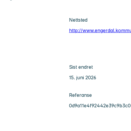
Nettsted
http://www.engerdal.komm
Sist endret
15. juni 2026
Referanse
0d9a11e4f92442e39c9b3c0