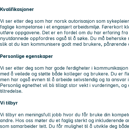
Kvalifikasjoner
Vi ser etter deg som har norsk autorisasjon som sykepleie
faglige kompetanse i et engasjert arbeidsmiljø. Førerkort 
utføre oppgavene. Det er en fordel om du har erfaring fra
nyutdannede oppfordres også til å søke. Du må beherske no
slik at du kan kommunisere godt med brukere, pårørende o
Personlige egenskaper
Vi ser etter deg som har gode ferdigheter i kommunikasjon
med å veilede og støtte både kolleger og brukere. Du er fl
men har også evnen til å arbeide selvstendig og ta ansvar i
Personlig egnethet vil bli tillagt stor vekt i vurderingen, og 
tiltredelse.
Vi tilbyr
Vi tilbyr en meningsfull jobb hvor du får bruke din kompetan
andre. Hos oss møter du et faglig sterkt og inkluderende a
som samarbeider tett. Du får mulighet til å utvikle deg både