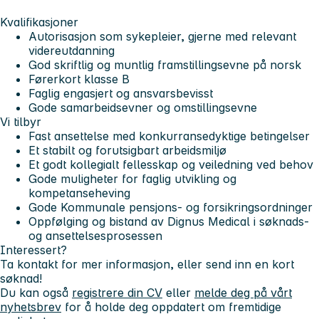
Kvalifikasjoner
Autorisasjon som sykepleier, gjerne med relevant
videreutdanning
God skriftlig og muntlig framstillingsevne på norsk
Førerkort klasse B
Faglig engasjert og ansvarsbevisst
Gode samarbeidsevner og omstillingsevne
Vi tilbyr
Fast ansettelse med konkurransedyktige betingelser
Et stabilt og forutsigbart arbeidsmiljø
Et godt kollegialt fellesskap og veiledning ved behov
Gode muligheter for faglig utvikling og
kompetanseheving
Gode Kommunale pensjons- og forsikringsordninger
Oppfølging og bistand av Dignus Medical i søknads-
og ansettelsesprosessen
Interessert?
Ta kontakt for mer informasjon, eller send inn en kort
søknad!
Du kan også
registrere din CV
eller
melde deg på vårt
nyhetsbrev
for å holde deg oppdatert om fremtidige