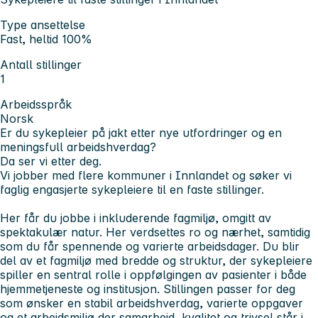
Type ansettelse
Fast, heltid 100%
Antall stillinger
1
Arbeidsspråk
Norsk
Er du sykepleier på jakt etter nye utfordringer og en
meningsfull arbeidshverdag?
Da ser vi etter deg.
Vi jobber med flere kommuner i Innlandet og søker vi
faglig engasjerte sykepleiere til en faste stillinger.
Her får du jobbe i inkluderende fagmiljø, omgitt av
spektakulær natur. Her verdsettes ro og nærhet, samtidig
som du får spennende og varierte arbeidsdager. Du blir
del av et fagmiljø med bredde og struktur, der sykepleiere
spiller en sentral rolle i oppfølgingen av pasienter i både
hjemmetjeneste og institusjon. Stillingen passer for deg
som ønsker en stabil arbeidshverdag, varierte oppgaver
og et arbeidsmiljø der samarbeid, kvalitet og trivsel står i