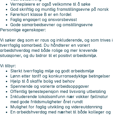
Vernepleiere er også velkomne til å søke
God skriftlig og muntlig framstillingsevne på norsk
Førerkort klasse B er en fordel
Faglig engasjert og ansvarsbevisst
Gode samarbeidsevner og omstillingsevne
Personlige egenskaper:
Vi søker deg som er raus og inkluderende, og som trives i
tverrfaglig samarbeid. Du håndterer en variert
arbeidshverdag med både rolige og mer krevende
situasjoner, og du bidrar til et positivt arbeidsmiljø.
Vi tilbyr:
Sterkt tverrfaglig miljø og godt arbeidsmiljø
Lønn etter tariff og konkurransedyktige betingelser
Hjelp til å skaffe bolig ved behov
Spennende og varierte arbeidsoppgaver
Offentlig tjenestepensjon med livsvarig utbetaling
Inkluderende lokalsamfunn nær vakker fjellnatur
med gode fritidsmuligheter året rundt
Mulighet for faglig utvikling og videreutdanning
En arbeidshverdag med nærhet til både kolleger og