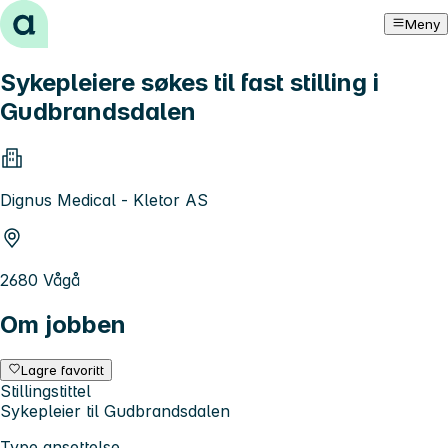
Hopp til innhold
Meny
Sykepleiere søkes til fast stilling i
Gudbrandsdalen
Dignus Medical - Kletor AS
2680 Vågå
Om jobben
Lagre favoritt
Stillingstittel
Sykepleier til Gudbrandsdalen
Type ansettelse