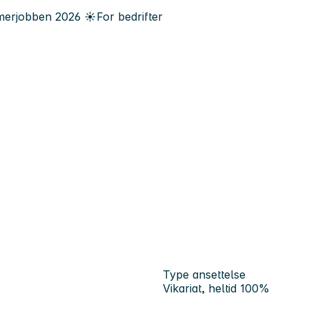
erjobben
2026
☀️
For bedrifter
Type ansettelse
Vikariat, heltid 100%