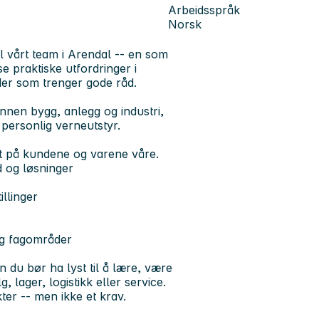
Arbeidsspråk
Norsk
til vårt team i Arendal -- en som
se praktiske utfordringer i
er som trenger gode råd.
 innen bygg, anlegg og industri,
personlig verneutstyr.
tt på kundene og varene våre.
d og løsninger
illinger
og fagområder
n du bør ha lyst til å lære, være
, lager, logistikk eller service.
ter -- men ikke et krav.