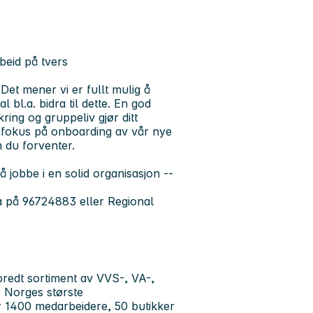
rbeid på tvers
 Det mener vi er fullt mulig å
 bl.a. bidra til dette. En god
ing og gruppeliv gjør ditt
rt fokus på onboarding av vår nye
m du forventer.
å jobbe i en solid organisasjon --
ka på 96724883 eller Regional
bredt sortiment av VVS-, VA-,
r Norges største
er 1400 medarbeidere, 50 butikker