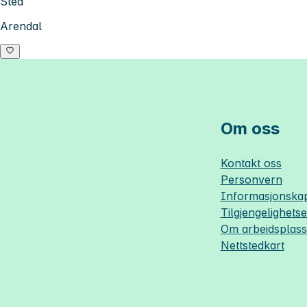
Sted
Arendal
Om oss
Kontakt oss
Personvern
Informasjonskap
Tilgjengelighets
Om
arbeidsplas
Nettstedkart