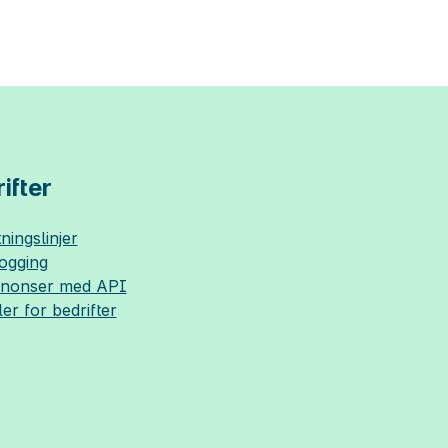
ifter
ningslinjer
logging
nnonser med API
ler for bedrifter