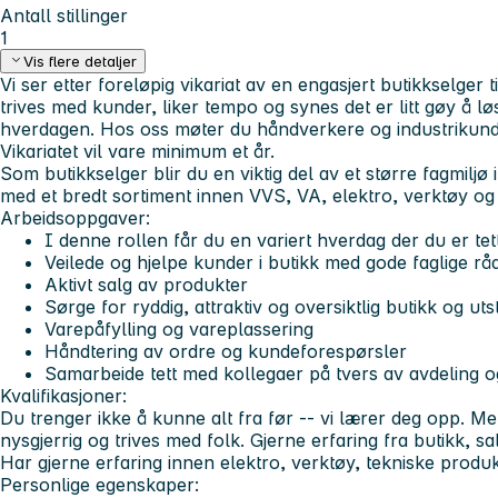
Antall stillinger
1
Vis flere detaljer
Vi ser etter foreløpig vikariat av en engasjert butikkselger 
trives med kunder, liker tempo og synes det er litt gøy å lø
hverdagen. Hos oss møter du håndverkere og industrikund
Vikariatet vil vare minimum et år.
Som butikkselger blir du en viktig del av et større fagmiljø
med et bredt sortiment innen VVS, VA, elektro, verktøy og 
Arbeidsoppgaver:
I denne rollen får du en variert hverdag der du er te
Veilede og hjelpe kunder i butikk med gode faglige rå
Aktivt salg av produkter
Sørge for ryddig, attraktiv og oversiktlig butikk og utst
Varepåfylling og vareplassering
Håndtering av ordre og kundeforespørsler
Samarbeide tett med kollegaer på tvers av avdeling 
Kvalifikasjoner:
Du trenger ikke å kunne alt fra før -- vi lærer deg opp. Me
nysgjerrig og trives med folk. Gjerne erfaring fra butikk, salg
Har gjerne erfaring innen elektro, verktøy, tekniske produk
Personlige egenskaper: