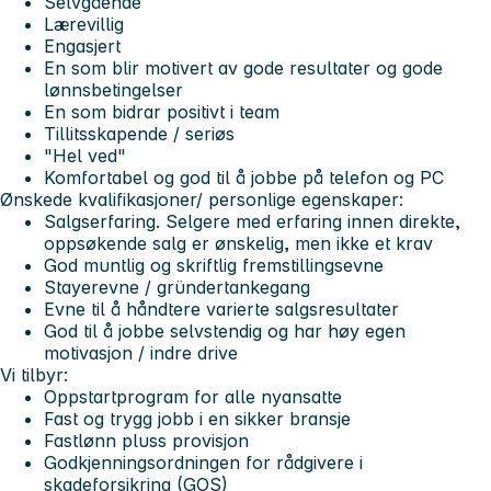
Selvgående
Lærevillig
Engasjert
En som blir motivert av gode resultater og gode
lønnsbetingelser
En som bidrar positivt i team
Tillitsskapende / seriøs
"Hel ved"
Komfortabel og god til å jobbe på telefon og PC
Ønskede kvalifikasjoner/ personlige egenskaper:
Salgserfaring. Selgere med erfaring innen direkte,
oppsøkende salg er ønskelig, men ikke et krav
God muntlig og skriftlig fremstillingsevne
Stayerevne / gründertankegang
Evne til å håndtere varierte salgsresultater
God til å jobbe selvstendig og har høy egen
motivasjon / indre drive
Vi tilbyr:
Oppstartprogram for alle nyansatte
Fast og trygg jobb i en sikker bransje
Fastlønn pluss provisjon
Godkjenningsordningen for rådgivere i
skadeforsikring (GOS)