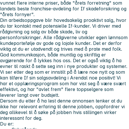
vunnet flere interne priser, både "årets forretning" som
landets beste franchise-avdeling for If skadeforsikring og
"årets fornyer".
Din arbeidsoppgave blir hovedsakelig proaktivt salg, hvor
du tar kontakt med potensielle If-kunder. Vi driver med
rådgivning og salg av både skade, liv og
personforsikringer. Alle rådgiverne utvikler egen lønnsom
kundeportefølje av gode og lojale kunder. Det er derfor
viktig at du er utadvendt og trives med å prate med folk.
God kommunikasjon, både muntlig og skriftlig er
avgjørende for å lykkes hos oss. Det er også viktig å ha
evner til raskt å sette seg inn i nye produkter og systemer.
Vi ser etter deg som er innstilt på å lære noe nytt og som
kan tilføre If sin salgsavdeling i Arendal noe positivt! Vi
har et opplæringsprogram som har vist seg å være svært
effektivt, og har "avlet frem" flere toppselgere som
leverer langt over budsjett.
Dersom du etter å ha lest denne annonsen tenker at du
ikke har relevant erfaring til denne jobben, oppfordrer vi
deg allikevel til å søke på jobben hvis stillingen virker
interessant for deg.
Du er: