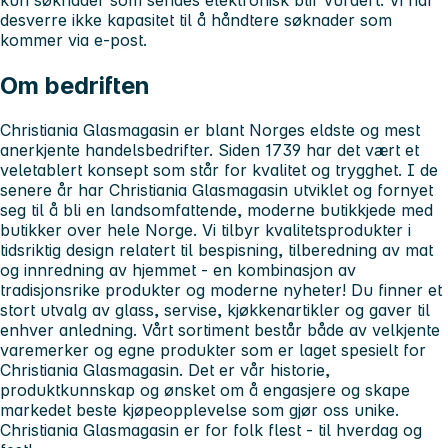
desverre ikke kapasitet til å håndtere søknader som
kommer via e-post.
Om bedriften
Christiania Glasmagasin er blant Norges eldste og mest
anerkjente handelsbedrifter. Siden 1739 har det vært et
veletablert konsept som står for kvalitet og trygghet. I de
senere år har Christiania Glasmagasin utviklet og fornyet
seg til å bli en landsomfattende, moderne butikkjede med
butikker over hele Norge. Vi tilbyr kvalitetsprodukter i
tidsriktig design relatert til bespisning, tilberedning av mat
og innredning av hjemmet - en kombinasjon av
tradisjonsrike produkter og moderne nyheter! Du finner et
stort utvalg av glass, servise, kjøkkenartikler og gaver til
enhver anledning. Vårt sortiment består både av velkjente
varemerker og egne produkter som er laget spesielt for
Christiania Glasmagasin. Det er vår historie,
produktkunnskap og ønsket om å engasjere og skape
markedet beste kjøpeopplevelse som gjør oss unike.
Christiania Glasmagasin er for folk flest - til hverdag og