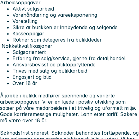
Arbeidsoppgaver
Aktivt salgsarbeid
Varehåndtering og vareeksponering
Varetelling
Sikre at butikken er innbydende og selgende
Kasseoppgjør
Rutiner som delegeres fra butikkleder
Nøkkelkvalifikasjoner
Salgsorientert
Erfaring fra salg/service, gjerne fra detaljhandel
Ansvarsbevisst og pliktoppfyllende
Trives med salg og butikkarbeid
Engasjert og blid
Over 18 år
Å jobbe i butikk medfører spennende og varierte
arbeidsoppgaver. Vi er en kjede i positiv utvikling som
satser på våre medarbeidere i et trivelig og uformelt miljø.
Gode karrieremessige muligheter. Lønn etter tariff. Søkere
må være over 18 år.
Søknadsfrist snarest. Søknader behandles fortløpende, og
kun søknader som sendes elektronisk blir vurdert. Vi har