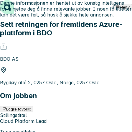
Denne informasjonen er hentet ut av kunstig intelligens
Hopp til innhold
Meny
for å hjelpe deg å finne relevante jobber. I noen få tilfeller
kan det være feil, så husk å sjekke hele annonsen.
Sett retningen for fremtidens Azure-
plattform i BDO
BDO AS
Bygdøy allé 2, 0257 Oslo, Norge, 0257 Oslo
Om jobben
Lagre favoritt
Stillingstittel
Cloud Platform Lead
Type ansettelse