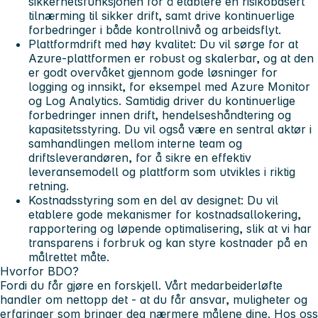
sikkerhetsfunksjonen for å etablere en risikobasert
tilnærming til sikker drift, samt drive kontinuerlige
forbedringer i både kontrollnivå og arbeidsflyt.
Plattformdrift med høy kvalitet:
Du vil sørge for at
Azure-plattformen er robust og skalerbar, og at den
er godt overvåket gjennom gode løsninger for
logging og innsikt, for eksempel med Azure Monitor
og Log Analytics. Samtidig driver du kontinuerlige
forbedringer innen drift, hendelseshåndtering og
kapasitetsstyring. Du vil også være en sentral aktør i
samhandlingen mellom interne team og
driftsleverandøren, for å sikre en effektiv
leveransemodell og plattform som utvikles i riktig
retning.
Kostnadsstyring som en del av designet:
Du vil
etablere gode mekanismer for kostnadsallokering,
rapportering og løpende optimalisering, slik at vi har
transparens i forbruk og kan styre kostnader på en
målrettet måte.
Hvorfor BDO?
Fordi du får gjøre en forskjell. Vårt medarbeiderløfte
handler om nettopp det - at du får ansvar, muligheter og
erfaringer som bringer deg nærmere målene dine. Hos oss