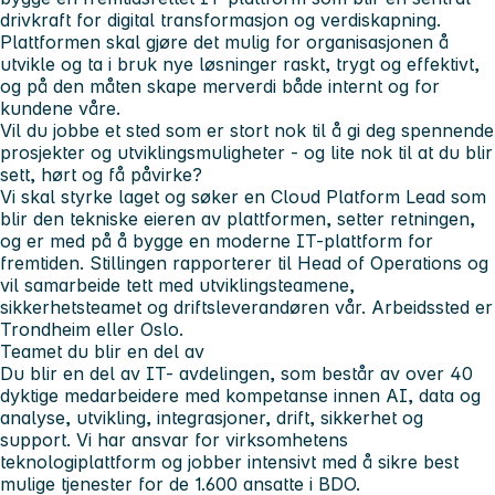
drivkraft for digital transformasjon og verdiskapning.
Plattformen skal gjøre det mulig for organisasjonen å
utvikle og ta i bruk nye løsninger raskt, trygt og effektivt,
og på den måten skape merverdi både internt og for
kundene våre.
Vil du jobbe et sted som er stort nok til å gi deg spennende
prosjekter og utviklingsmuligheter - og lite nok til at du blir
sett, hørt og få påvirke?
Vi skal styrke laget og søker en Cloud Platform Lead som
blir den tekniske eieren av plattformen, setter retningen,
og er med på å bygge en moderne IT-plattform for
fremtiden. Stillingen rapporterer til Head of Operations og
vil samarbeide tett med utviklingsteamene,
sikkerhetsteamet og driftsleverandøren vår. Arbeidssted er
Trondheim eller Oslo.
Teamet du blir en del av
Du blir en del av IT- avdelingen, som består av over 40
dyktige medarbeidere med kompetanse innen AI, data og
analyse, utvikling, integrasjoner, drift, sikkerhet og
support. Vi har ansvar for virksomhetens
teknologiplattform og jobber intensivt med å sikre best
mulige tjenester for de 1.600 ansatte i BDO.