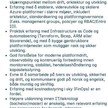
skjæringspunktet mellom drift, arkitektur og utvikling.
Erfaring med å etablere, videreutvikle og skalere
Azure-plattformer i større miljøer, inkludert
arkitektur, standardisering og plattformgovernance
(f.eks. management groups, policyer og RBAC/Entra
ID).
Praktisk erfaring med Infrastructure as Code og
automatisering (Terraform, Bicep, ARM eller
tilsvarende), og med å bygge gjenbrukbare
plattformtjenester som muliggjør rask og sikker
utvikling.
God forståelse for moderne plattformdrift,
observability og kontinuerlig forbedring innen
monitorering, stabilitet, hendelseshåndtering og
kapasitetsstyring.
Evne til å samarbeide på tvers av utvikling, sikkerhet
og drift, og kommunisere godt på norsk og engelsk,
både muntlig og skriftlig.
Erfaring med kostnadsstyring i sky (FinOps) er en
fordel.
Høyere utdanning innen IT/teknologi
(bachelor/master) er ønskelig, men relevant erfaring