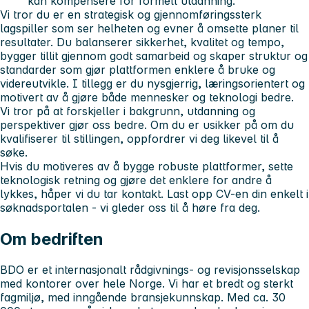
kan kompensere for formell utdanning.
Vi tror du er en strategisk og gjennomføringssterk
lagspiller som ser helheten og evner å omsette planer til
resultater. Du balanserer sikkerhet, kvalitet og tempo,
bygger tillit gjennom godt samarbeid og skaper struktur og
standarder som gjør plattformen enklere å bruke og
videreutvikle. I tillegg er du nysgjerrig, læringsorientert og
motivert av å gjøre både mennesker og teknologi bedre.
Vi tror på at forskjeller i bakgrunn, utdanning og
perspektiver gjør oss bedre. Om du er usikker på om du
kvalifiserer til stillingen, oppfordrer vi deg likevel til å
søke.
Hvis du motiveres av å bygge robuste plattformer, sette
teknologisk retning og gjøre det enklere for andre å
lykkes, håper vi du tar kontakt. Last opp CV-en din enkelt i
søknadsportalen - vi gleder oss til å høre fra deg.
Om bedriften
BDO er et internasjonalt rådgivnings- og revisjonsselskap
med kontorer over hele Norge. Vi har et bredt og sterkt
fagmiljø, med inngående bransjekunnskap. Med ca. 30