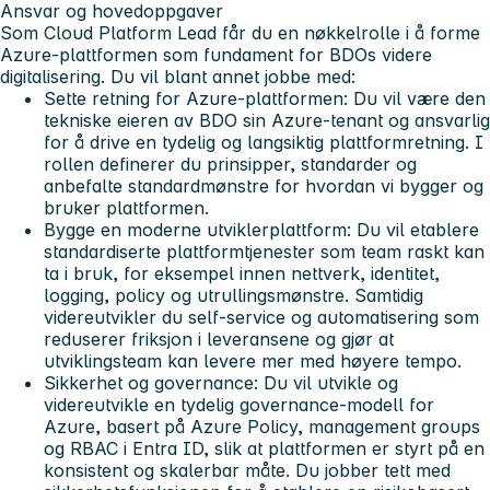
Ansvar og hovedoppgaver
Som Cloud Platform Lead får du en nøkkelrolle i å forme
Azure-plattformen som fundament for BDOs videre
digitalisering. Du vil blant annet jobbe med:
Sette retning for Azure-plattformen:
Du vil være den
tekniske eieren av BDO sin Azure-tenant og ansvarlig
for å drive en tydelig og langsiktig plattformretning. I
rollen definerer du prinsipper, standarder og
anbefalte standardmønstre for hvordan vi bygger og
bruker plattformen.
Bygge en moderne utviklerplattform:
Du vil etablere
standardiserte plattformtjenester som team raskt kan
ta i bruk, for eksempel innen nettverk, identitet,
logging, policy og utrullingsmønstre. Samtidig
videreutvikler du self-service og automatisering som
reduserer friksjon i leveransene og gjør at
utviklingsteam kan levere mer med høyere tempo.
Sikkerhet og governance:
Du vil utvikle og
videreutvikle en tydelig governance-modell for
Azure, basert på Azure Policy, management groups
og RBAC i Entra ID, slik at plattformen er styrt på en
konsistent og skalerbar måte. Du jobber tett med