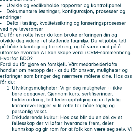
Utvikle og vedlikeholde rapporter og kontrollpanel
Dokumentere løsninger, konfigurasjon, prosesser og
endringer
Delta i testing, kvalitetssikring og lanseringsprosesser
ved nye leveranser
Du får en rolle hvor du kan bruke erfaringen din og
utvikle deg videre i et støttende fagmiljø. Du vil jobbe tett
på både teknologi og forretning, og få være med på å
utforske hvordan AI kan skape verdi i CRM-sammenheng.
Hvorfor BDO?
Fordi du får gjøre en forskjell. Vårt medarbeiderløfte
handler om nettopp det - at du får ansvar, muligheter og
erfaringer som bringer deg nærmere målene dine. Hos oss
får du:
Utviklingsmuligheter: Vi gir deg muligheter -- ikke
bare oppgaver. Gjennom kurs, sertifiseringer,
fadderordning, tett lederoppfølging og en tydelig
karrierevei legger vi til rette for både faglig og
personlig vekst.
Inkluderende kultur: Hos oss blir du en del av et
fellesskap der vi løfter hverandre frem, deler
kunnskap og gir rom for at folk kan være seg selv. Vi