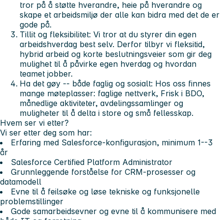
tror på å støtte hverandre, heie på hverandre og
skape et arbeidsmiljø der alle kan bidra med det de er
gode på.
Tillit og fleksibilitet: Vi tror at du styrer din egen
arbeidshverdag best selv. Derfor tilbyr vi fleksitid,
hybrid arbeid og korte beslutningsveier som gir deg
mulighet til å påvirke egen hverdag og hvordan
teamet jobber.
Ha det gøy -- både faglig og sosialt: Hos oss finnes
mange møteplasser: faglige nettverk, Frisk i BDO,
månedlige aktiviteter, avdelingssamlinger og
muligheter til å delta i store og små fellesskap.
Hvem ser vi etter?
Vi ser etter deg som har:
Erfaring med Salesforce-konfigurasjon, minimum 1--3
år
Salesforce Certified Platform Administrator
Grunnleggende forståelse for CRM-prosesser og
datamodell
Evne til å feilsøke og løse tekniske og funksjonelle
problemstillinger
Gode samarbeidsevner og evne til å kommunisere med