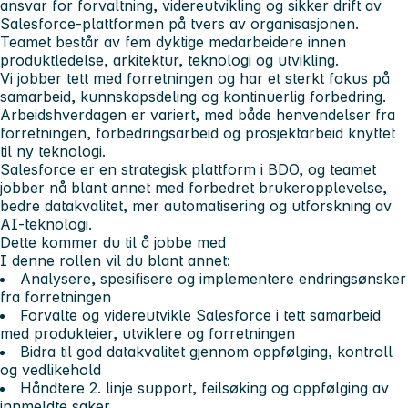
ansvar for forvaltning, videreutvikling og sikker drift av
Salesforce-plattformen på tvers av organisasjonen.
Teamet består av fem dyktige medarbeidere innen
produktledelse, arkitektur, teknologi og utvikling.
Vi jobber tett med forretningen og har et sterkt fokus på
samarbeid, kunnskapsdeling og kontinuerlig forbedring.
Arbeidshverdagen er variert, med både henvendelser fra
forretningen, forbedringsarbeid og prosjektarbeid knyttet
til ny teknologi.
Salesforce er en strategisk plattform i BDO, og teamet
jobber nå blant annet med forbedret brukeropplevelse,
bedre datakvalitet, mer automatisering og utforskning av
AI-teknologi.
Dette kommer du til å jobbe med
I denne rollen vil du blant annet:
Analysere, spesifisere og implementere endringsønsker
fra forretningen
Forvalte og videreutvikle Salesforce i tett samarbeid
med produkteier, utviklere og forretningen
Bidra til god datakvalitet gjennom oppfølging, kontroll
og vedlikehold
Håndtere 2. linje support, feilsøking og oppfølging av
innmeldte saker