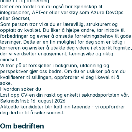
både IT og forretning
Det er en fordel om du også har kjennskap til
integrasjoner, API-er eller verktøy som Azure DevOps
eller Gearset,
Som person tror vi at du er lærevillig, strukturert og
opptatt av kvalitet. Du liker å hjelpe andre, tar initiativ til
forbedringer og evner å omsette forretningsbehov til gode
løsninger. Dette er en fin mulighet for deg som er tidlig i
karrieren og ønsker å utvikle deg videre i et sterkt fagmiljø,
der vi verdsetter engasjement, læringsvilje og riktig
mindset.
Vi tror på at forskjeller i bakgrunn, utdanning og
perspektiver gjør oss bedre. Om du er usikker på om du
kvalifiserer til stillingen, oppfordrer vi deg likevel til å
søke.
Hvordan søker du
Last opp CV-en din raskt og enkelt i søknadsportalen vår.
Søknadsfrist
: 16. august 2026
Aktuelle kandidater blir kalt inn løpende - vi oppfordrer
deg derfor til å søke snarest.
Om bedriften