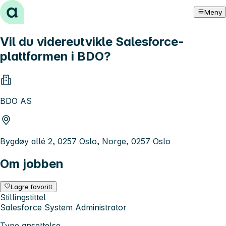
Hopp til innhold
Meny
Vil du videreutvikle Salesforce-
plattformen i BDO?
BDO AS
Bygdøy allé 2, 0257 Oslo, Norge, 0257 Oslo
Om jobben
Lagre favoritt
Stillingstittel
Salesforce System Administrator
Type ansettelse