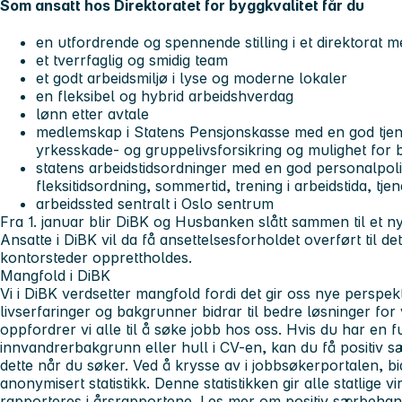
Som ansatt hos Direktoratet for byggkvalitet får du
en utfordrende og spennende stilling i et direktorat
et tverrfaglig og smidig team
et godt arbeidsmiljø i lyse og moderne lokaler
en fleksibel og hybrid arbeidshverdag
lønn etter avtale
medlemskap i Statens Pensjonskasse med en god tje
yrkesskade- og gruppelivsforsikring og mulighet for 
statens arbeidstidsordninger med en god personalpoli
fleksitidsordning, sommertid, trening i arbeidstida, tj
arbeidssted sentralt i Oslo sentrum
Fra 1. januar blir DiBK og Husbanken slått sammen til et ny
Ansatte i DiBK vil da få ansettelsesforholdet overført til d
kontorsteder opprettholdes.
Mangfold i DiBK
Vi i DiBK verdsetter mangfold fordi det gir oss nye perspe
livserfaringer og bakgrunner bidrar til bedre løsninger f
oppfordrer vi alle til å søke jobb hos oss. Hvis du har en 
innvandrerbakgrunn eller hull i CV-en, kan du få positiv 
dette når du søker. Ved å krysse av i jobbsøkerportalen, bi
anonymisert statistikk. Denne statistikken gir alle statlige 
rapporteres i årsrapportene. Les mer om positiv særbehan