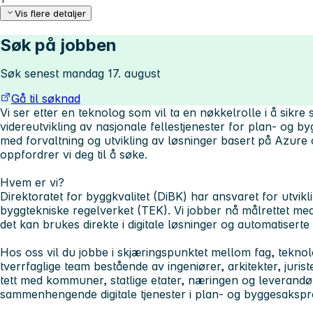
Vis flere detaljer
Søk på jobben
Søk senest mandag 17. august
Gå til søknad
Vi ser etter en teknolog som vil ta en nøkkelrolle i å sikre st
videreutvikling av nasjonale fellestjenester for plan- og 
med forvaltning og utvikling av løsninger basert på Azure 
oppfordrer vi deg til å søke.
Hvem er vi?
Direktoratet for byggkvalitet (DiBK) har ansvaret for utvikl
byggtekniske regelverket (TEK). Vi jobber nå målrettet med å
det kan brukes direkte i digitale løsninger og automatiserte
Hos oss vil du jobbe i skjæringspunktet mellom fag, tekn
tverrfaglige team bestående av ingeniører, arkitekter, juris
tett med kommuner, statlige etater, næringen og leverandø
sammenhengende digitale tjenester i plan- og byggesakspr