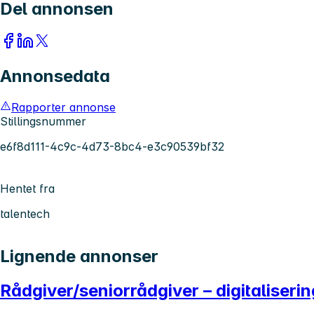
Del annonsen
Annonsedata
Rapporter annonse
Stillingsnummer
e6f8d111-4c9c-4d73-8bc4-e3c90539bf32
Hentet fra
talentech
Lignende annonser
Rådgiver/seniorrådgiver – digitaliseri