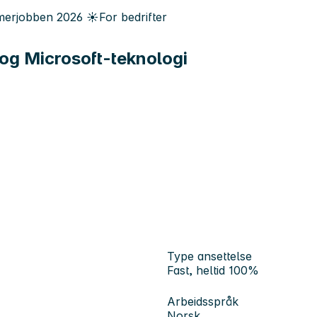
erjobben
2026
☀️
For bedrifter
og Microsoft-teknologi
Type ansettelse
Fast, heltid 100%
Arbeidsspråk
Norsk