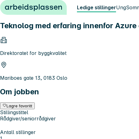
Hopp til innhold
Ledige stillinger
Ung
Somm
Teknolog med erfaring innenfor Azure 
Direktoratet for byggkvalitet
Mariboes gate 13, 0183 Oslo
Om jobben
Lagre favoritt
Stillingstittel
Rådgiver/seniorrådgiver
Antall stillinger
1