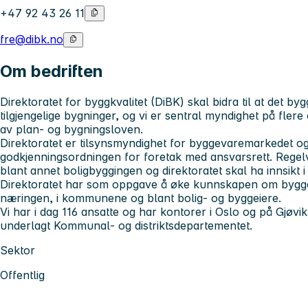
+47 92 43 26 11
fre@dibk.no
Om bedriften
Direktoratet for byggkvalitet (DiBK) skal bidra til at det by
tilgjengelige bygninger, og vi er sentral myndighet på fle
av plan- og bygningsloven.
Direktoratet er tilsynsmyndighet for byggevaremarkedet og
godkjenningsordningen for foretak med ansvarsrett. Regelv
blant annet boligbyggingen og direktoratet skal ha innsikt i
Direktoratet har som oppgave å øke kunnskapen om bygge
næringen, i kommunene og blant bolig- og byggeiere.
Vi har i dag 116 ansatte og har kontorer i Oslo og på Gjøvik
underlagt Kommunal- og distriktsdepartementet.
Sektor
Offentlig