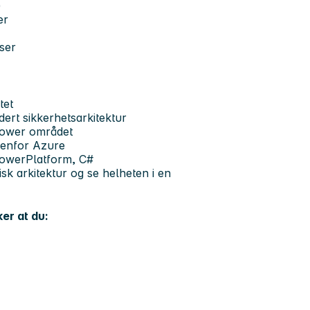
)
er
sser
tet
dert sikkerhetsarkitektur
/Power området
nnenfor Azure
 PowerPlatform, C#
isk arkitektur og se helheten i en
ker at du: