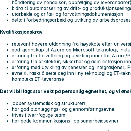
håndtering av hendelser, oppfølging av leverandører
bidra til automatisering av drift- og produksjonsseting
utarbeide og drifts- og forvaltningsdokumentasjon
delta i forbedringsarbeid og uvikling av arbeidsprose
Kvalifikasjonskrav
relevant høyere utdanning fra høyskole eller universi
god kjennskap til Azure og Microsoft-teknologi, inklu
erfaring fra forvaltning og utvikling innenfor Azure
erfaring fra arkitektur, sikkerhet og administrasjon i
erfaring med utvikling av tjenester og integrasjoner,
evne til raskt å sette deg inn i ny teknologi og IT-tekn
kompleks IT-leveranse
Det vil bli lagt stor vekt på personlig egnethet, og vi øns
jobber systematisk og strukturert
har god planleggings- og gjennomføringsevne
trives i tverrfaglige team
har gode kommunikasjons- og samarbeidsevner