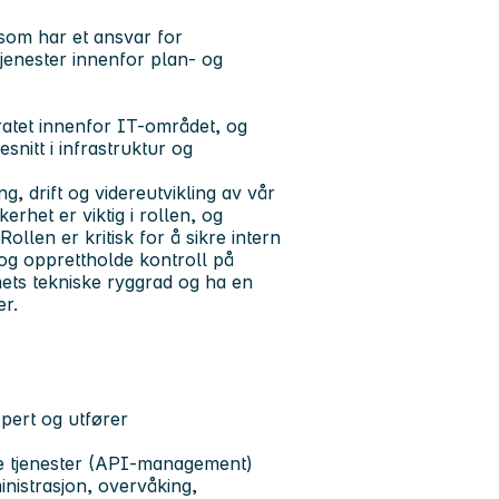
g, som har et ansvar for
stjenester innenfor plan- og
ratet innenfor IT-området, og
nitt i infrastruktur og
g, drift og videreutvikling av vår
rhet er viktig i rollen, og
llen er kritisk for å sikre intern
og opprettholde kontroll på
amets tekniske ryggrad og ha en
er.
pert og utfører
ndre tjenester (API-management)
inistrasjon, overvåking,