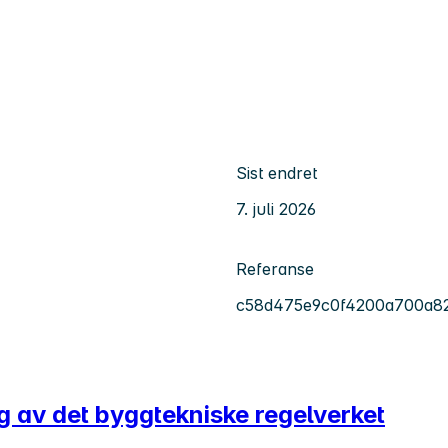
Sist endret
7. juli 2026
Referanse
c58d475e9c0f4200a700a82
ng av det byggtekniske regelverket