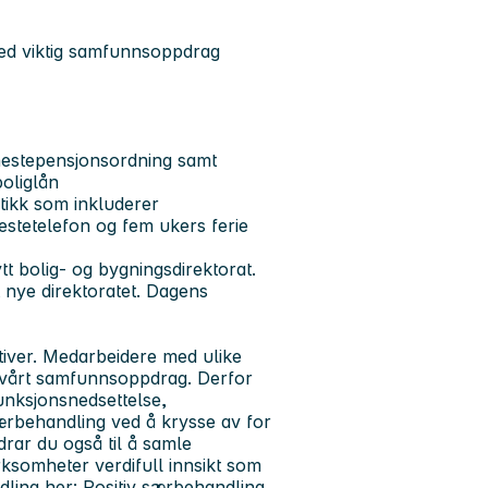
 med viktig samfunnsoppdrag
nestepensjonsordning samt
boliglån
tikk som inkluderer
enestetelefon og fem ukers ferie
tt bolig- og bygningsdirektorat.
et nye direktoratet. Dagens
ktiver. Medarbeidere med ulike
or vårt samfunnsoppdrag. Derfor
funksjonsnedsettelse,
særbehandling ved å krysse av for
drar du også til å samle
virksomheter verdifull innsikt som
dling her:
Positiv særbehandling