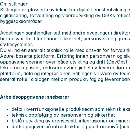
Om stillingen
Stillingen er plassert i avdeling for digital tjenesteutviklin
digitalisering, forvaltning og videreutvikling av DiBKs felle
byggesaksområdet.
Avdelingen samhandler tett med andre avdelinger i direkto
har ansvar for blant annet sikkerhet, personvern og grenses
støttesystemer.
Du vil ha en sentralt teknisk rolle med ansvar for forvaltnin
Azure-baserte plattform. Erfaring innen personvern og sikke
oppgavene spenner over både utvikling og drift (DevOps). Ro
teknologikapasitet, redusere avhengighet av leverandører 
plattform, data og integrasjoner. Stillingen vil være av te
sentral rolle i dialogen mellom produkt, fag og leverandør
Arbeidsoppgavene innebærer
delta i tverrfunksjonelle produktteam som teknisk eks
teknisk oppfølging av personvern og sikkerhet
bistå i utvikling av grensesnitt, integrasjoner og mi
driftsoppgaver på infrastruktur og plattformnivå (adm