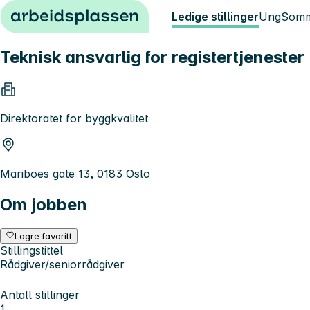
Hopp til innhold
Ledige stillinger
Ung
Somm
Teknisk ansvarlig for registertjenester
Direktoratet for byggkvalitet
Mariboes gate 13, 0183 Oslo
Om jobben
Lagre favoritt
Stillingstittel
Rådgiver/seniorrådgiver
Antall stillinger
1