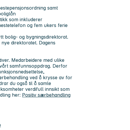
nestepensjonsordning samt
boliglån
tikk som inkluderer
enestetelefon og fem ukers ferie
tt bolig- og bygningsdirektorat.
et nye direktoratet. Dagens
ktiver. Medarbeidere med ulike
or vårt samfunnsoppdrag. Derfor
funksjonsnedsettelse,
særbehandling ved å krysse av for
drar du også til å samle
virksomheter verdifull innsikt som
dling her:
Positiv særbehandling
o