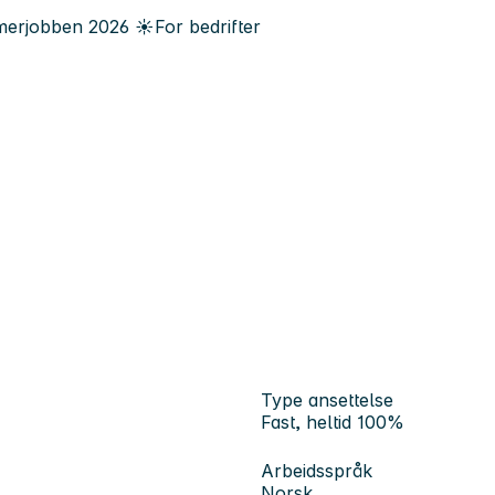
erjobben
2026
☀️
For bedrifter
Type ansettelse
Fast, heltid 100%
Arbeidsspråk
Norsk