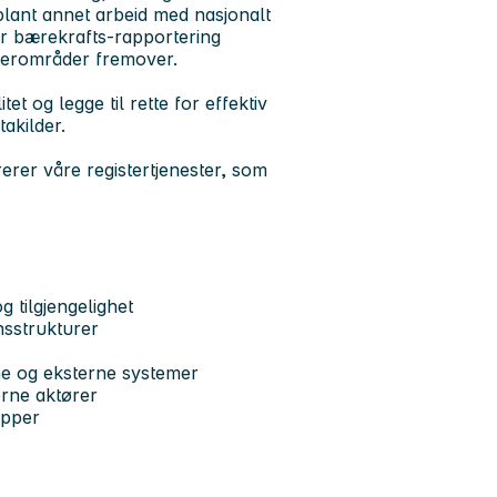
 blant annet arbeid med nasjonalt
or bærekrafts-rapportering
sterområder fremover.
tet og legge til rette for effektiv
akilder.
erer våre registertjenester, som
g tilgjengelighet
nsstrukturer
rne og eksterne systemer
erne aktører
sipper