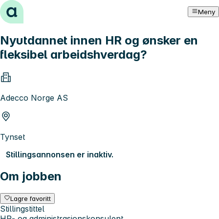
Hopp til innhold
Meny
Nyutdannet innen HR og ønsker en
fleksibel arbeidshverdag?
Adecco Norge AS
Tynset
Stillingsannonsen er inaktiv.
Om jobben
Lagre favoritt
Stillingstittel
HR- og administrasjonskonsulent