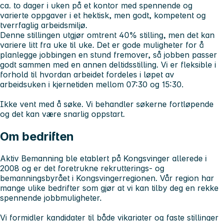
ca. to dager i uken på et kontor med spennende og
varierte oppgaver i et hektisk, men godt, kompetent og
tverrfaglig arbeidsmiljø.
Denne stillingen utgjør omtrent 40% stilling, men det kan
variere litt fra uke til uke. Det er gode muligheter for å
planlegge jobbingen en stund fremover, så jobben passer
godt sammen med en annen deltidsstilling. Vi er fleksible i
forhold til hvordan arbeidet fordeles i løpet av
arbeidsuken i kjernetiden mellom 07:30 og 15:30.
Ikke vent med å søke. Vi behandler søkerne fortløpende
og det kan være snarlig oppstart.
Om bedriften
Aktiv Bemanning ble etablert på Kongsvinger allerede i
2008 og er det foretrukne rekrutterings- og
bemanningsbyrået i Kongsvingerregionen. Vår region har
mange ulike bedrifter som gjør at vi kan tilby deg en rekke
spennende jobbmuligheter.
Vi formidler kandidater til både vikariater og faste stillinger