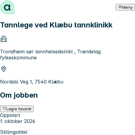
Hopp til innhold
Meny
Tannlege ved Klæbu tannklinikk
Trondheim sør tannhelsedistrikt , Trøndelag
fylkeskommune
Nordals Veg 1, 7540 Klæbu
Om jobben
Lagre favoritt
Oppstart
1. oktober 2026
Stillingstittel