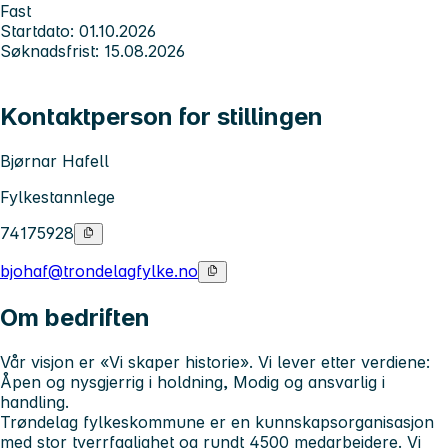
Fast
Startdato: 01.10.2026
Søknadsfrist: 15.08.2026
Kontaktperson for stillingen
Bjørnar Hafell
Fylkestannlege
74175928
bjohaf@trondelagfylke.no
Om bedriften
Vår visjon er «
Vi skaper historie
». Vi lever etter verdiene
:
Åpen og nysgjerrig i holdning, Modig og ansvarlig i
handling.
Trøndelag fylkeskommune er en kunnskapsorganisasjon
med stor tverrfaglighet og rundt 4500 medarbeidere. Vi