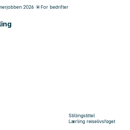
erjobben
2026
☀️
For bedrifter
ling
Stillingstittel
Lærling reiselivsfaget