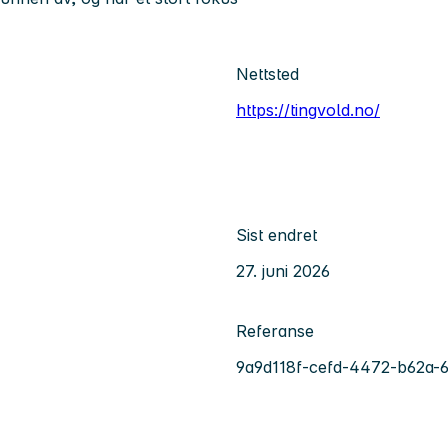
Nettsted
https://tingvold.no/
Sist endret
27. juni 2026
Referanse
9a9d118f-cefd-4472-b62a-