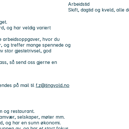
Arbeidstid
Skift, dagtid og kveld, alle 
get.
d, og har veldig variert
rte arbeidsoppgaver, hvor du
r, og treffer mange spennede og
av stor gjestetrivsel, god
ass, så send oss gjerne en
endes på mail til
f.z@tingvold.no
m og restaurant.
samvær, selskaper, møter mm.
eid, og har en sunn økonomi.
unnen av, og har et stort fokus