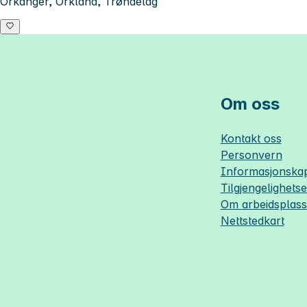
Orkanger, Orkland, Trøndelag
Om oss
Kontakt oss
Personvern
Informasjonskap
Tilgjengelighets
Om
arbeidsplas
Nettstedkart