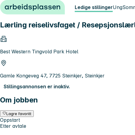
Hopp til innhold
Ledige stillinger
Ung
Somm
Lærling reiselivsfaget / Resepsjonslær
Best Western Tingvold Park Hotel
Gamle Kongeveg 47, 7725 Steinkjer, Steinkjer
Stillingsannonsen er inaktiv.
Om jobben
Lagre favoritt
Oppstart
Etter avtale