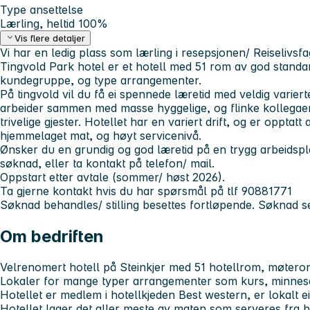
Type ansettelse
Lærling, heltid 100%
Vis flere detaljer
Vi har en ledig plass som lærling i resepsjonen/ Reiselivsfa
Tingvold Park hotel er et hotell med 51 rom av god standar
kundegruppe, og type arrangementer.
På tingvold vil du få ei spennede læretid med veldig varie
arbeider sammen med masse hyggelige, og flinke kollegae
trivelige gjester. Hotellet har en variert drift, og er opptatt 
hjemmelaget mat, og høyt servicenivå.
Ønsker du en grundig og god læretid på en trygg arbeidspl
søknad, eller ta kontakt på telefon/ mail.
Oppstart etter avtale (sommer/ høst 2026).
Ta gjerne kontakt hvis du har spørsmål på tlf 90881771
Søknad behandles/ stilling besettes fortløpende. Søknad s
Om bedriften
Velrenomert hotell på Steinkjer med 51 hotellrom, møtero
Lokaler for mange typer arrangementer som kurs, minne
Hotellet er medlem i hotellkjeden Best western, er lokalt 
Hotellet lager det aller meste av maten som serveres fra b