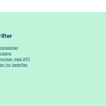
ifter
ningslinjer
logging
nnonser med API
ler for bedrifter