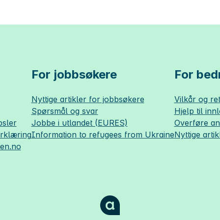
For jobbsøkere
For bedr
Nyttige artikler for jobbsøkere
Vilkår og ret
Spørsmål og svar
Hjelp til inn
sler
Jobbe i utlandet (EURES)
Overføre a
erklæring
Information to refugees from Ukraine
Nyttige artik
sen.no