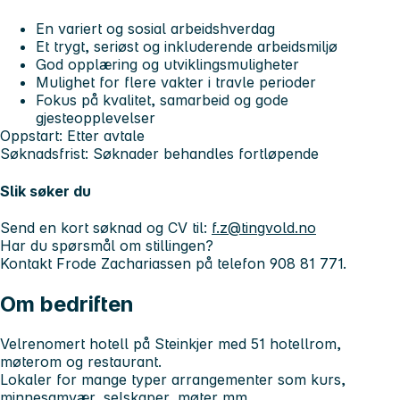
En variert og sosial arbeidshverdag
Et trygt, seriøst og inkluderende arbeidsmiljø
God opplæring og utviklingsmuligheter
Mulighet for flere vakter i travle perioder
Fokus på kvalitet, samarbeid og gode
gjesteopplevelser
Oppstart:
Etter avtale
Søknadsfrist:
Søknader behandles fortløpende
Slik søker du
Send en kort søknad og CV til:
f.z@tingvold.no
Har du spørsmål om stillingen?
Kontakt Frode Zachariassen på telefon
908 81 771
.
Om bedriften
Velrenomert hotell på Steinkjer med 51 hotellrom,
møterom og restaurant.
Lokaler for mange typer arrangementer som kurs,
minnesamvær, selskaper, møter mm.