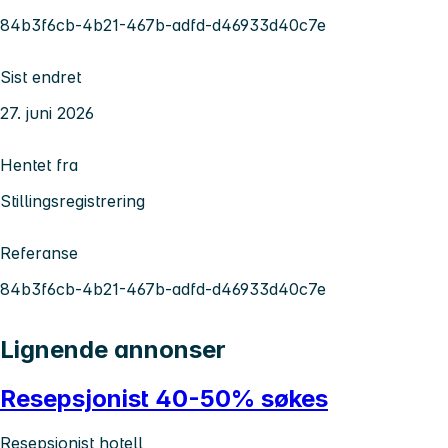
84b3f6cb-4b21-467b-adfd-d46933d40c7e
Sist endret
27. juni 2026
Hentet fra
Stillingsregistrering
Referanse
84b3f6cb-4b21-467b-adfd-d46933d40c7e
Lignende annonser
Resepsjonist 40-50% søkes
Resepsjonist hotell