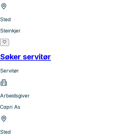
Sted
Steinkjer
Søker servitør
Servitør
Arbeidsgiver
Capri As
Sted