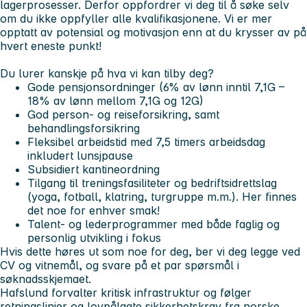
lagerprosesser. Derfor oppfordrer vi deg til å søke selv
om du ikke oppfyller alle kvalifikasjonene. Vi er mer
opptatt av potensial og motivasjon enn at du krysser av på
hvert eneste punkt!
Du
lurer kanskje på hva vi kan tilby deg?
Gode pensjonsordninger (6% av lønn inntil 7,1G –
18% av lønn mellom 7,1G og 12G)
God person- og reiseforsikring, samt
behandlingsforsikring
Fleksibel arbeidstid med 7,5 timers arbeidsdag
inkludert lunsjpause
Subsidiert kantineordning
Tilgang til treningsfasiliteter og bedriftsidrettslag
(yoga, fotball, klatring, turgruppe m.m.). Her finnes
det noe for enhver smak!
Talent- og lederprogrammer med både faglig og
personlig utvikling i fokus
Hvis dette høres ut som noe for deg, ber vi deg legge ved
CV og vitnemål, og svare på et par spørsmål i
søknadsskjemaet.
Hafslund forvalter kritisk infrastruktur og følger
retningslinjer og lovpålagte sikkerhetskrav fra norske