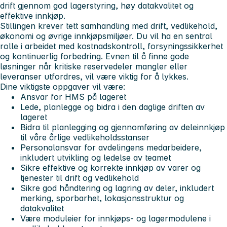
drift gjennom god lagerstyring, høy datakvalitet og
effektive innkjøp.
Stillingen krever tett samhandling med drift, vedlikehold,
økonomi og øvrige innkjøpsmiljøer. Du vil ha en sentral
rolle i arbeidet med kostnadskontroll, forsyningssikkerhet
og kontinuerlig forbedring. Evnen til å finne gode
løsninger når kritiske reservedeler mangler eller
leveranser utfordres, vil være viktig for å lykkes.
Dine viktigste oppgaver vil være:
Ansvar for HMS på lageret
Lede, planlegge og bidra i den daglige driften av
lageret
Bidra til planlegging og gjennomføring av deleinnkjøp
til våre årlige vedlikeholdsstanser
Personalansvar for avdelingens medarbeidere,
inkludert utvikling og ledelse av teamet
Sikre effektive og korrekte innkjøp av varer og
tjenester til drift og vedlikehold
Sikre god håndtering og lagring av deler, inkludert
merking, sporbarhet, lokasjonsstruktur og
datakvalitet
Være moduleier for innkjøps- og lagermodulene i