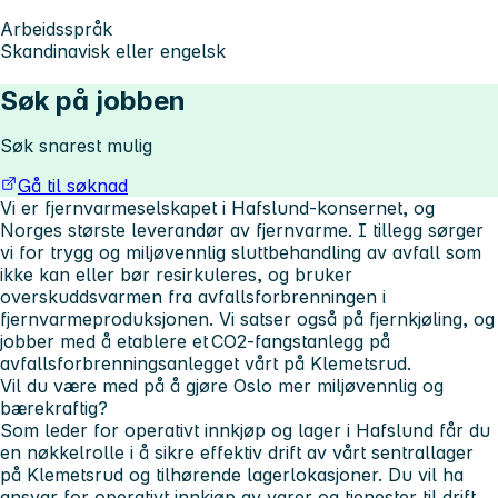
Arbeidsspråk
Skandinavisk eller engelsk
Søk på jobben
Søk snarest mulig
Gå til søknad
Vi er fjernvarmeselskapet i Hafslund-konsernet, og
Norges største leverandør av fjernvarme. I tillegg sørger
vi for trygg og miljøvennlig sluttbehandling av avfall som
ikke kan eller bør resirkuleres, og bruker
overskuddsvarmen fra avfallsforbrenningen i
fjernvarmeproduksjonen. Vi satser også på fjernkjøling, og
jobber med å etablere et CO2-fangstanlegg på
avfallsforbrenningsanlegget vårt på Klemetsrud.
Vil du være med på å gjøre Oslo mer miljøvennlig og
bærekraftig?
Som leder for operativt innkjøp og lager i Hafslund får du
en nøkkelrolle i å sikre effektiv drift av vårt sentrallager
på Klemetsrud og tilhørende lagerlokasjoner. Du vil ha
ansvar for operativt innkjøp av varer og tjenester til drift