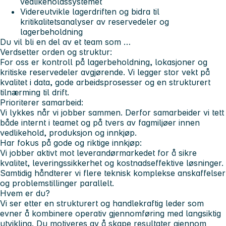
vedlikeholdssystemet
Videreutvikle lagerdriften og bidra til
kritikalitetsanalyser av reservedeler og
lagerbeholdning
Du vil bli en del av et team som …
Verdsetter orden og struktur:
For oss er kontroll på lagerbeholdning, lokasjoner og
kritiske reservedeler avgjørende. Vi legger stor vekt på
kvalitet i data, gode arbeidsprosesser og en strukturert
tilnærming til drift.
Prioriterer samarbeid:
Vi lykkes når vi jobber sammen. Derfor samarbeider vi tett
både internt i teamet og på tvers av fagmiljøer innen
vedlikehold, produksjon og innkjøp.
Har fokus på gode og riktige innkjøp:
Vi jobber aktivt mot leverandørmarkedet for å sikre
kvalitet, leveringssikkerhet og kostnadseffektive løsninger.
Samtidig håndterer vi flere teknisk komplekse anskaffelser
og problemstillinger parallelt.
Hvem er du?
Vi ser etter en strukturert og handlekraftig leder som
evner å kombinere operativ gjennomføring med langsiktig
utvikling. Du motiveres av å skape resultater gjennom