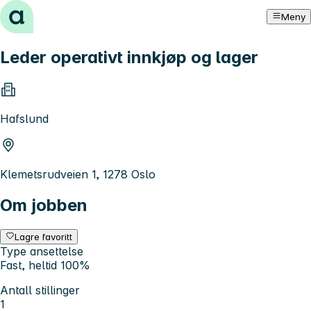
Hopp til innhold
Meny
Leder operativt innkjøp og lager
Hafslund
Klemetsrudveien 1, 1278 Oslo
Om jobben
Lagre favoritt
Type ansettelse
Fast, heltid 100%
Antall stillinger
1