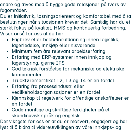
andre og trives med å bygge gode relasjoner på tvers av
fagområder.
Du er initiativrik, løsningsorientert og komfortabel med å ta
beslutninger når situasjonen krever det. Samtidig har du et
sterkt fokus på kvalitet, HMS og kontinuerlig forbedring.
Vi ser også for oss at du har:
Fagbrev eller bachelorutdanning innen logistikk,
lagerledelse, innkjøp eller tilsvarende
Minimum fem års relevant arbeidserfaring
Erfaring med ERP-systemer innen innkjøp og
lagerstyring, gjerne IFS
God teknisk forståelse for mekaniske og elektriske
komponenter
Truckførersertifikat T2, T3 og T4 er en fordel
Erfaring fra prosessindustri eller
vedlikeholdsorganisasjoner er en fordel
Kjennskap til regelverk for offentlige anskaffelser er
en fordel
Gode muntlige og skriftlige ferdigheter på et
skandinavisk språk og engelsk
Det viktigste for oss er at du er motivert, engasjert og har
lyst til å bidra til videreutviklingen av våre innkjøps- og