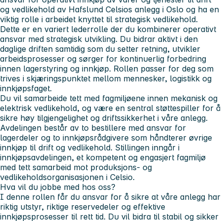
og vedlikehold av Hafslund Celsios anlegg i Oslo og ha en
viktig rolle i arbeidet knyttet til strategisk vedlikehold.
Dette er en variert lederrolle der du kombinerer operativt
ansvar med strategisk utvikling. Du bidrar aktivt i den
daglige driften samtidig som du setter retning, utvikler
arbeidsprosesser og sørger for kontinuerlig forbedring
innen lagerstyring og innkjøp. Rollen passer for deg som
trives i skjæringspunktet mellom mennesker, logistikk og
innkjøpsfaget.
Du vil samarbeide tett med fagmiljøene innen mekanisk og
elektrisk vedlikehold, og være en sentral støttespiller for å
sikre høy tilgjengelighet og driftssikkerhet i våre anlegg.
Avdelingen består av to bestillere med ansvar for
lagerdeler og to innkjøpsrådgivere som håndterer øvrige
innkjøp til drift og vedlikehold. Stillingen inngår i
innkjøpsavdelingen, et kompetent og engasjert fagmiljø
med tett samarbeid mot produksjons- og
vedlikeholdsorganisasjonen i Celsio.
Hva vil du jobbe med hos oss?
I denne rollen får du ansvar for å sikre at våre anlegg har
riktig utstyr, riktige reservedeler og effektive
innkjøpsprosesser til rett tid. Du vil bidra til stabil og sikker