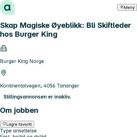
Hopp til innhold
Meny
Skap Magiske Øyeblikk: Bli Skiftleder
hos Burger King
Burger King Norge
Kontinentalvegen, 4056 Tananger
Stillingsannonsen er inaktiv.
Om jobben
Lagre favoritt
Type ansettelse
Fast, heltid og deltid