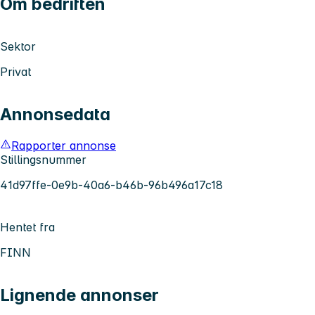
Om bedriften
Sektor
Privat
Annonsedata
Rapporter annonse
Stillingsnummer
41d97ffe-0e9b-40a6-b46b-96b496a17c18
Hentet fra
FINN
Lignende annonser