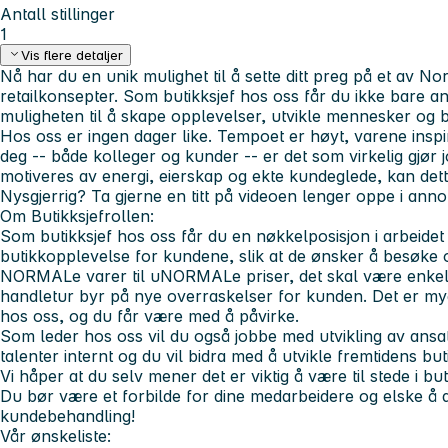
Antall stillinger
1
Vis flere detaljer
Nå har du en unik mulighet til å sette ditt preg på et av 
retailkonsepter. Som butikksjef hos oss får du ikke bare an
muligheten til å skape opplevelser, utvikle mennesker og b
Hos oss er ingen dager like. Tempoet er høyt, varene ins
deg -- både kolleger og kunder -- er det som virkelig gjør
motiveres av energi, eierskap og ekte kundeglede, kan dett
Nysgjerrig? Ta gjerne en titt på videoen lenger oppe i ann
Om Butikksjefrollen:
Som butikksjef hos oss får du en nøkkelposisjon i arbeidet 
butikkopplevelse for kundene, slik at de ønsker å besøke o
NORMALe varer til uNORMALe priser, det skal være enkelt
handletur byr på nye overraskelser for kunden. Det er mye fr
hos oss, og du får være med å påvirke.
Som leder hos oss vil du også jobbe med utvikling av ansa
talenter internt og du vil bidra med å utvikle fremtidens buti
Vi håper at du selv mener det er viktig å være til stede i bu
Du bør være et forbilde for dine medarbeidere og elske å 
kundebehandling!
Vår ønskeliste: