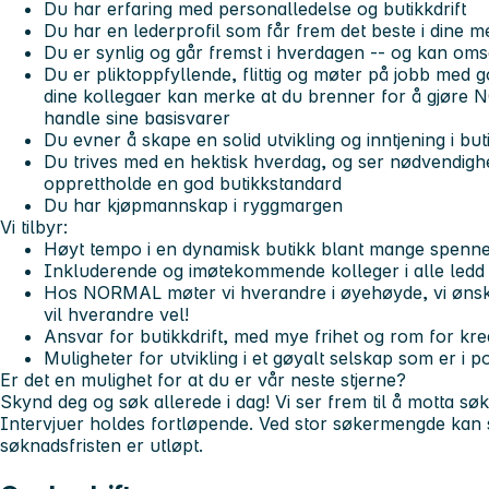
Du har erfaring med personalledelse og butikkdrift
Du har en lederprofil som får frem det beste i dine 
Du er synlig og går fremst i hverdagen -- og kan omset
Du er pliktoppfyllende, flittig og møter på jobb med 
dine kollegaer kan merke at du brenner for å gjøre N
handle sine basisvarer
Du evner å skape en solid utvikling og inntjening i bu
Du trives med en hektisk hverdag, og ser nødvendighe
opprettholde en god butikkstandard
Du har kjøpmannskap i ryggmargen
Vi tilbyr:
Høyt tempo i en dynamisk butikk blant mange spenn
Inkluderende og imøtekommende kolleger i alle ledd 
Hos NORMAL møter vi hverandre i øyehøyde, vi ønsker
vil hverandre vel!
Ansvar for butikkdrift, med mye frihet og rom for krea
Muligheter for utvikling i et gøyalt selskap som er i po
Er det en mulighet for at du er vår neste stjerne?
Skynd deg og søk allerede i dag! Vi ser frem til å motta sø
Intervjuer holdes fortløpende. Ved stor søkermengde kan st
søknadsfristen er utløpt.