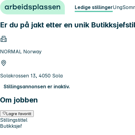
Hopp til innhold
Ledige stillinger
Ung
Somm
Er du på jakt etter en unik Butikksjefsti
NORMAL Norway
Solakrossen 13, 4050 Sola
Stillingsannonsen er inaktiv.
Om jobben
Lagre favoritt
Stillingstittel
Butikksjef