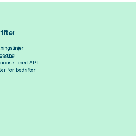
ifter
ningslinjer
logging
nnonser med API
ler for bedrifter