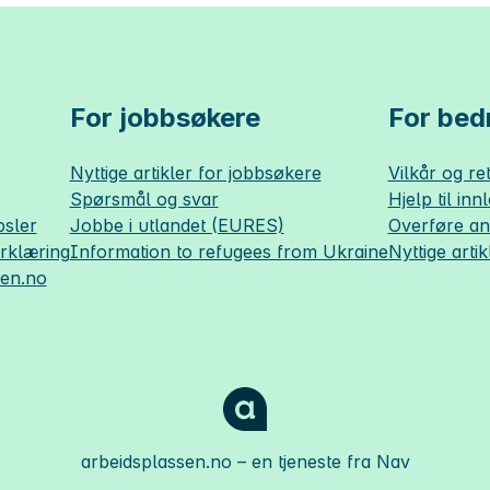
For jobbsøkere
For bedr
Nyttige artikler for jobbsøkere
Vilkår og ret
Spørsmål og svar
Hjelp til inn
sler
Jobbe i utlandet (EURES)
Overføre a
erklæring
Information to refugees from Ukraine
Nyttige artik
sen.no
arbeidsplassen.no
– en tjeneste fra Nav