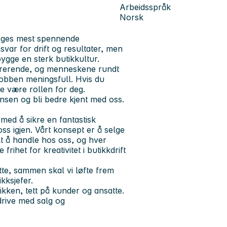
Arbeidsspråk
Norsk
Norges mest spennende
svar for drift og resultater, men
ygge en sterk butikkultur.
pirerende, og menneskene rundt
 jobben meningsfull. Hvis du
e være rollen for deg.
onsen og bli bedre kjent med oss.
med å sikre en fantastisk
ss igjen. Vårt konsept er å selge
 å handle hos oss, og hver
ihet for kreativitet i butikkdrift
tte, sammen skal vi løfte frem
kksjefer.
tikken, tett på kunder og ansatte.
drive med salg og