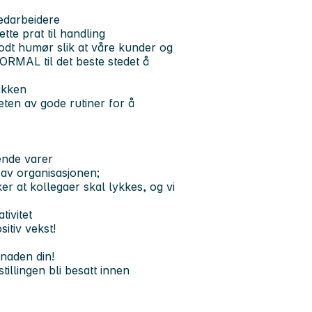
medarbeidere
te prat til handling
godt humør slik at våre kunder og
ORMAL til det beste stedet å
tikken
ten av gode rutiner for å
ende varer
av organisasjonen;
 at kollegaer skal lykkes, og vi
tivitet
sitiv vekst!
knaden din!
illingen bli besatt innen