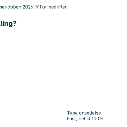
erjobben
2026
☀️
For bedrifter
lling?
Type ansettelse
Fast, heltid 100%