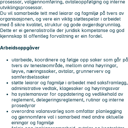
prosessar, valgjennomføring, avtaleoppfølging og interne
utviklingsprosessar.
Du vil samarbeide tett med leiarar og fagmiljø på tvers av
organisasjonen, og vere ein viktig støttespelar i arbeidet
med å sikre kvalitet, struktur og gode avgjerdsgrunnlag.
Dette er ei generalistrolle der juridisk kompetanse og god
kjennskap til offentleg forvaltning er ein fordel.
Arbeidsoppgåver
utarbeide, koordinere og følgje opp saker som går på
tvers av tenesteområde, mellom anna høyringar,
løyve, næringssaker, avtalar, grunnerverv og
samferdselssaker
støtte leiarar og fagmiljø i arbeidet med saksframlegg,
administrative vedtak, klagesaker og høyringssvar
ha systemansvar for oppdatering og vedlikehald av
reglement, delegeringsreglement, rutinar og interne
prosedyrar
overordna valansvarleg som omfattar planleggjing
og gjennomføre val i samarbeid med andre aktuelle
einingar og fagmiljø