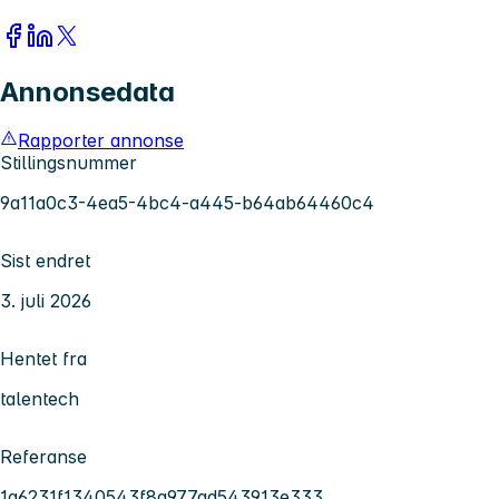
Annonsedata
Rapporter annonse
Stillingsnummer
9a11a0c3-4ea5-4bc4-a445-b64ab64460c4
Sist endret
3. juli 2026
Hentet fra
talentech
Referanse
1a6231f1340543f8a977ad543913e333