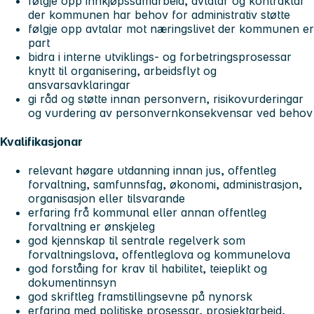
følgje opp innkjøpssamarbeid, avtalar og kontraktar
der kommunen har behov for administrativ støtte
følgje opp avtalar mot næringslivet der kommunen er
part
bidra i interne utviklings- og forbetringsprosessar
knytt til organisering, arbeidsflyt og
ansvarsavklaringar
gi råd og støtte innan personvern, risikovurderingar
og vurdering av personvernkonsekvensar ved behov
Kvalifikasjonar
relevant høgare utdanning innan jus, offentleg
forvaltning, samfunnsfag, økonomi, administrasjon,
organisasjon eller tilsvarande
erfaring frå kommunal eller annan offentleg
forvaltning er ønskjeleg
god kjennskap til sentrale regelverk som
forvaltningslova, offentleglova og kommunelova
god forståing for krav til habilitet, teieplikt og
dokumentinnsyn
god skriftleg framstillingsevne på nynorsk
erfaring med politiske prosessar, prosjektarbeid,