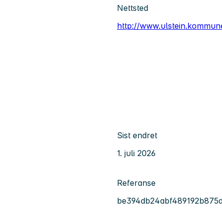
Nettsted
http://www.ulstein.kommun
Sist endret
1. juli 2026
Referanse
be394db24abf489192b875d