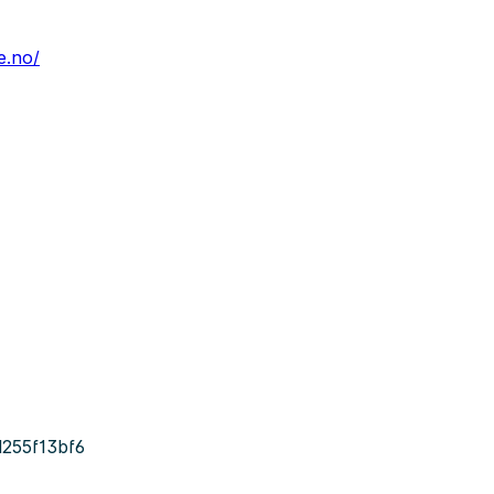
e.no/
255f13bf6