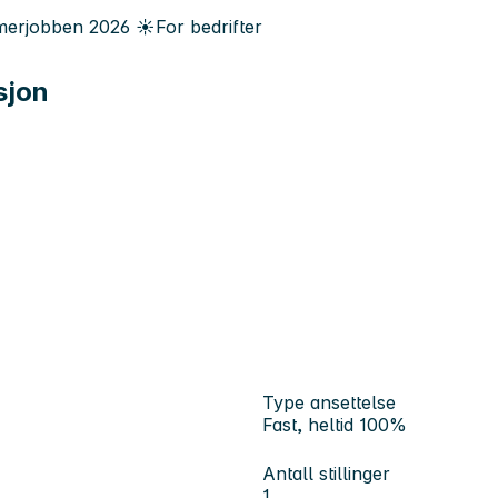
erjobben
2026
☀️
For bedrifter
sjon
Type ansettelse
Fast, heltid 100%
Antall stillinger
1