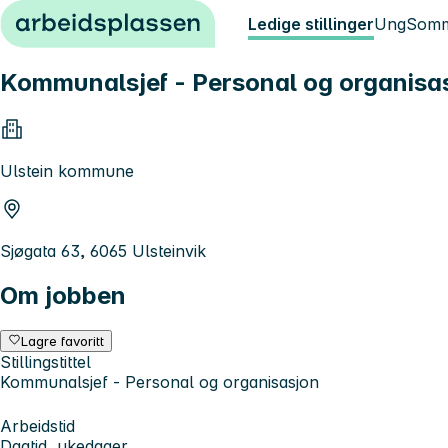
Hopp til innhold
Ledige stillinger
Ung
Somm
Kommunalsjef - Personal og organisa
Ulstein kommune
Sjøgata 63, 6065 Ulsteinvik
Om jobben
Lagre favoritt
Stillingstittel
Kommunalsjef - Personal og organisasjon
Arbeidstid
Dagtid, ukedager