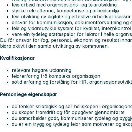
leie arbeid med organisasjons- og leiarutvikling
styrke rekruttering, kompetanse og arbeidsmiljø
leie utvikling av digitale og effektive arbeidsprosessa
ansvar for kommunikasjon, dokumentforvaltning og 
leie og vidareutvikle system for kvalitet, internkontr
vere ein tydeleg støttespelar for leiarar i heile organ
Du får ansvar for fag, personal, økonomi og resultat inna
bidra aktivt i den samla utviklinga av kommunen.
Kvalifikasjonar
relevant høgare utdanning
leiarerfaring frå kompleks organisasjon
solid erfaring og forståing for HR, organisasjonsutvik
Personlege eigenskapar
du tenkjer strategisk og ser heilskapen i organisasjon
du skaper framdrift og får oppgåver gjennomførte
du samarbeider godt, kommuniserer tydeleg og byggj
du er ein trygg og tydeleg leiar som motiverer og skape