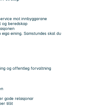
r
service mot innbyggarane
oll og beredskap
isasjonen
n eiga eining. Samstundes skal du
ling og offentleg forvaltning
en
er gode relasjonar
r tillit