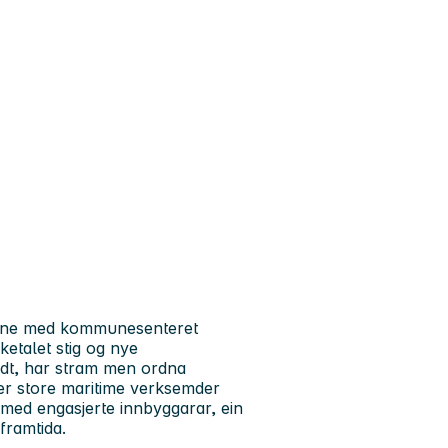
une med kommunesenteret
ketalet stig og nye
 godt, har stram men ordna
er store maritime verksemder
med engasjerte innbyggarar, ein
 framtida.