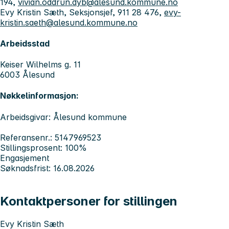
194,
vivian.oddrun.dyb@alesund.kommune.no
Evy Kristin Sæth, Seksjonsjef, 911 28 476,
evy-
kristin.saeth@alesund.kommune.no
Arbeidsstad
Keiser Wilhelms g. 11
6003 Ålesund
Nøkkelinformasjon:
Arbeidsgivar: Ålesund kommune
Referansenr.: 5147969523
Stillingsprosent: 100%
Engasjement
Søknadsfrist: 16.08.2026
Kontaktpersoner for stillingen
Evy Kristin Sæth