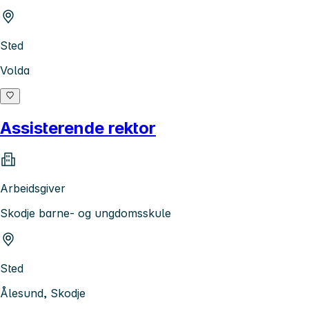
Sted
Volda
Assisterende rektor
Arbeidsgiver
Skodje barne- og ungdomsskule
Sted
Ålesund, Skodje