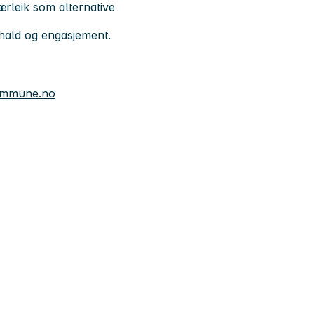
ærleik som alternative
mhald og engasjement.
kommune.no