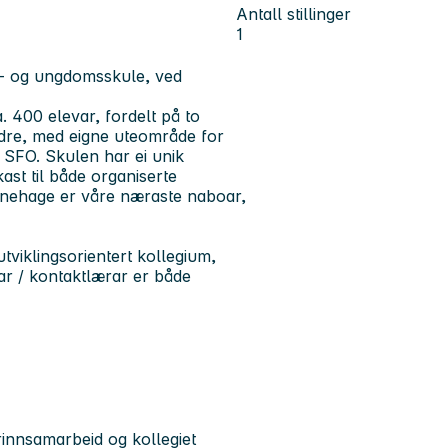
Antall stillinger
1
ne- og ungdomsskule, ved
 400 elevar, fordelt på to
ndre, med eigne uteområde for
SFO. Skulen har ei unik
ast til både organiserte
barnehage er våre næraste naboar,
utviklingsorientert kollegium,
ar / kontaktlærar er både
trinnsamarbeid og kollegiet