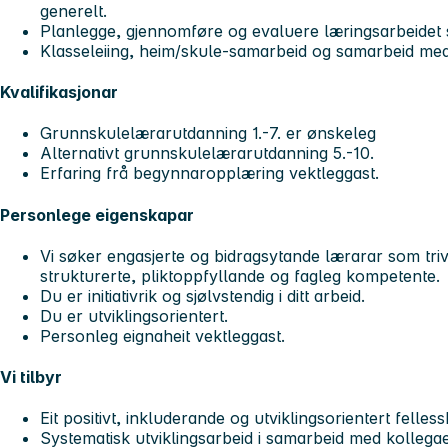
generelt.
Planlegge, gjennomføre og evaluere læringsarbeidet
Klasseleiing, heim/skule-samarbeid og samarbeid med
Kvalifikasjonar
Grunnskulelærarutdanning 1.-7. er ønskeleg
Alternativt grunnskulelærarutdanning 5.-10.
Erfaring frå begynnaropplæring vektleggast.
Personlege eigenskapar
Vi søker engasjerte og bidragsytande lærarar som tri
strukturerte, pliktoppfyllande og fagleg kompetente.
Du er initiativrik og sjølvstendig i ditt arbeid.
Du er utviklingsorientert.
Personleg eignaheit vektleggast.
Vi tilbyr
Eit positivt, inkluderande og utviklingsorientert felles
Systematisk utviklingsarbeid i samarbeid med kollegaer