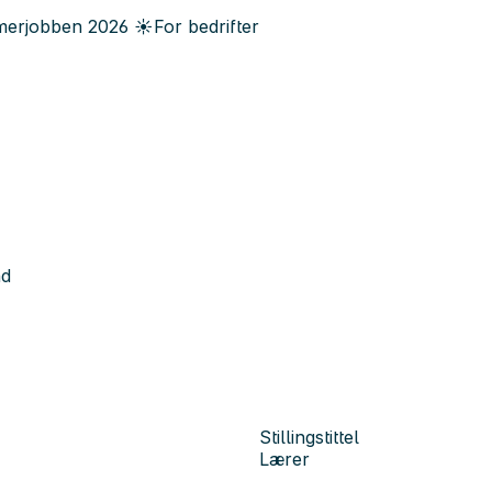
erjobben
2026
☀️
For bedrifter
nd
Stillingstittel
Lærer