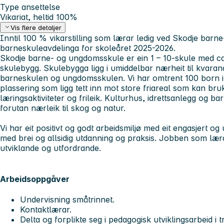
Type ansettelse
Vikariat, heltid 100%
Vis flere detaljer
Inntil 100 % vikarstilling som lærar ledig ved Skodje bar
barneskuleavdelinga for skoleåret 2025-2026.
Skodje barne- og ungdomsskule er ein 1 – 10-skule med ca.
skulebygg. Skulebygga ligg i umiddelbar nærheit til kvara
barneskulen og ungdomsskulen. Vi har omtrent 100 born i 
plassering som ligg tett inn mot store friareal som kan bruk
læringsaktiviteter og frileik. Kulturhus, idrettsanlegg og 
forutan nærleik til skog og natur.
Vi har eit positivt og godt arbeidsmiljø med eit engasjert og 
med brei og allsidig utdanning og praksis. Jobben som lær
utviklande og utfordrande.
Arbeidsoppgåver
Undervisning småtrinnet.
Kontaktlærar.
Delta og forplikte seg i pedagogisk utviklingsarbeid i 