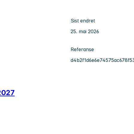
Sist endret
25. mai 2026
Referanse
d4b2f1d6e6e74575ac678f5
-2027