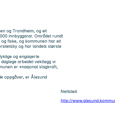
n og Trondheim, og eit
.000 innbyggarar. Området rundt
akt og fiske, og kommunen har eit
rsitetsby og har landets største
yktige og engasjerte
daglege arbeidet vektlegg vi
munen er «nasjonal slagkraft,
nde oppgåver, er Ålesund
Nettsted
http://www.alesund.kommu