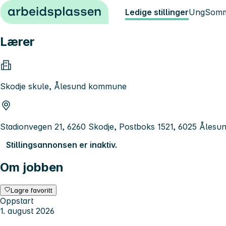
Hopp til innhold
Ledige stillinger
Ung
Somm
Lærer
Skodje skule, Ålesund kommune
Stadionvegen 21, 6260 Skodje, Postboks 1521, 6025 Ålesu
Stillingsannonsen er inaktiv.
Om jobben
Lagre favoritt
Oppstart
1. august 2026