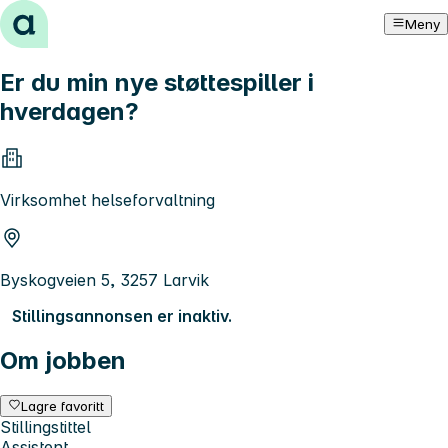
Hopp til innhold
Meny
Er du min nye støttespiller i
hverdagen?
Virksomhet helseforvaltning
Byskogveien 5, 3257 Larvik
Stillingsannonsen er inaktiv.
Om jobben
Lagre favoritt
Stillingstittel
Assistent