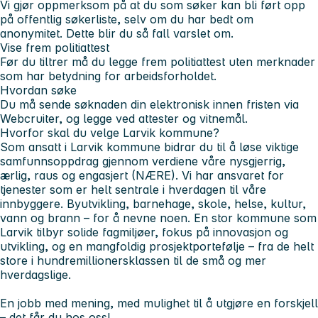
Vi gjør oppmerksom på at du som søker kan bli ført opp
på offentlig søkerliste, selv om du har bedt om
anonymitet. Dette blir du så fall varslet om.
Vise frem politiattest
Før du tiltrer må du legge frem politiattest uten merknader
som har betydning for arbeidsforholdet.
Hvordan søke
Du må sende søknaden din elektronisk innen fristen via
Webcruiter, og legge ved attester og vitnemål.
Hvorfor skal du velge Larvik kommune?
Som ansatt i Larvik kommune bidrar du til å løse viktige
samfunnsoppdrag gjennom verdiene våre nysgjerrig,
ærlig, raus og engasjert (NÆRE). Vi har ansvaret for
tjenester som er helt sentrale i hverdagen til våre
innbyggere. Byutvikling, barnehage, skole, helse, kultur,
vann og brann – for å nevne noen. En stor kommune som
Larvik tilbyr solide fagmiljøer, fokus på innovasjon og
utvikling, og en mangfoldig prosjektportefølje – fra de helt
store i hundremillionersklassen til de små og mer
hverdagslige.
En jobb med mening, med mulighet til å utgjøre en forskjell
– det får du hos oss!