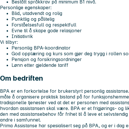
Bestått språkkrav på minimum B1 nivå.
Personlige egenskaper:
Blid, utadvendt og rolig
Punktlig og pålitelig
Forståelsesfull og respektfull
Evne til å skape gode relasjoner
Initiativrik
Vi tilbyr:
Personlig BPA-koordinator
God opplæring og kurs som gjør deg trygg i rollen s
Pensjon og forsikringsordninger
Lønn etter gjeldende tariff
Om bedriften
BPA er en forkortelse for brukerstyrt personlig assistanse.
måte å organisere praktisk bistand på for funksjonshemmed
tradisjonelle tjenester ved at det er personen med assis
hvordan assistansen skal være. BPA er et frigjørings- og lik
den med assistansebehov får frihet til å leve et selvstendig o
andre i samfunnet.
Prima Assistanse har spesialisert seg på BPA, og er i dag e