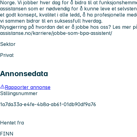
Norge. Vi jobber hver dag for å bidra til at funksjonshemm
assistansen som er nødvendig for å kunne leve et selvstendi
et godt konsept, kvalitet i alle ledd, å ha profesjonelle med
vi sammen bidrar til en suksessfull hverdag.
Nysgjerring på hvordan det er å jobbe hos oss? Les mer på 
assistanse.no/karriere/jobbe-som-bpa-assistent/
Sektor
Privat
Annonsedata
Rapporter annonse
Stillingsnummer
1a7da33a-e4fe-4b8a-ab61-01db90df9a76
Hentet fra
FINN