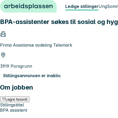
Hopp til innhold
Ledige stillinger
Ung
Somm
BPA-assistenter søkes til sosial og hy
Prima Assistanse avdeling Telemark
3919 Porsgrunn
Stillingsannonsen er inaktiv.
Om jobben
Lagre favoritt
Stillingstittel
BPA assistent