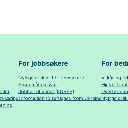
For jobbsøkere
For bedr
Nyttige artikler for jobbsøkere
Vilkår og ret
Spørsmål og svar
Hjelp til inn
sler
Jobbe i utlandet (EURES)
Overføre a
erklæring
Information to refugees from Ukraine
Nyttige artik
sen.no