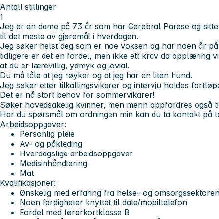
Antall stillinger
1
Jeg er en dame på 73 år som har Cerebral Parese og sitter 
til det meste av gjøremål i hverdagen.
Jeg søker helst deg som er noe voksen og har noen år på
tidligere er det en fordel, men ikke ett krav da opplæring vil 
at du er lærevillig, ydmyk og jovial.
Du må tåle at jeg røyker og at jeg har en liten hund.
Jeg søker etter tilkallingsvikarer og intervju holdes fortlø
Det er nå
stort behov
for sommervikarer!
Søker hovedsakelig kvinner, men menn oppfordres også til
Har du spørsmål om ordningen min kan du ta kontakt på 
Arbeidsoppgaver:
Personlig pleie
Av- og påkleding
Hverdagslige arbeidsoppgaver
Medisinhåndtering
Mat
Kvalifikasjoner:
Ønskelig med erfaring fra helse- og omsorgssektoren,
Noen ferdigheter knyttet til data/mobiltelefon
Fordel med førerkortklasse B