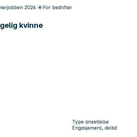
erjobben
2026
☀️
For bedrifter
ggelig kvinne
Type ansettelse
Engasjement, deltid