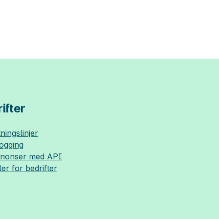
ifter
ningslinjer
logging
nnonser med API
ler for bedrifter